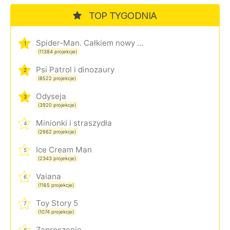
TOP TYGODNIA
Spider-Man. Całkiem nowy dzień
1
(11384 projekcje)
Psi Patrol i dinozaury
2
(8522 projekcje)
Odyseja
3
(3920 projekcje)
Minionki i straszydła
4
(2662 projekcje)
Ice Cream Man
5
(2343 projekcje)
Vaiana
6
(1165 projekcje)
Toy Story 5
7
(1074 projekcje)
Zaproszenie