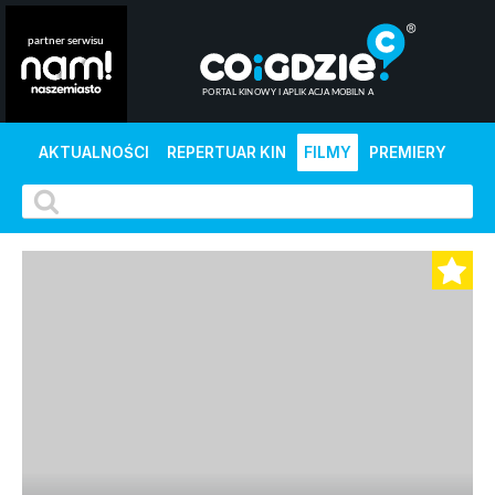
AKTUALNOŚCI
REPERTUAR KIN
FILMY
PREMIERY