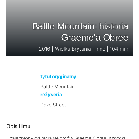
Battle Mountain: historia
Graeme'a Obree
2016 | Wielka Brytania | inne | 104 min
tytuł oryginalny
Battle Mountain
reżyseria
Dave Street
Opis filmu
Uzależniony od bicia rekordów Graeme Obree, szkocki