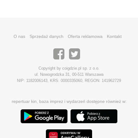
O nas
Sprzedaż danych
Oferta reklamowa
Kontakt
Copyright by coigdzie.pl sp. z o.o.
ul. Nowogrodzka 31, 00-511 Warszawa
NIP: 1182006143, KRS: 0000335060, REGON: 141962729
repertuar kin, baza imprez i wydarzeń dostępne również w: