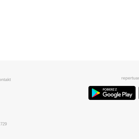
repertua
ontakt
2729