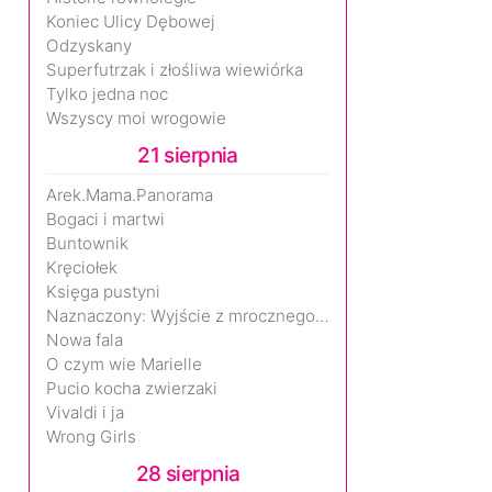
Koniec Ulicy Dębowej
Odzyskany
Superfutrzak i złośliwa wiewiórka
Tylko jedna noc
Wszyscy moi wrogowie
21 sierpnia
Arek.Mama.Panorama
Bogaci i martwi
Buntownik
Kręciołek
Księga pustyni
Naznaczony: Wyjście z mrocznego wymiaru
Nowa fala
O czym wie Marielle
Pucio kocha zwierzaki
Vivaldi i ja
Wrong Girls
28 sierpnia