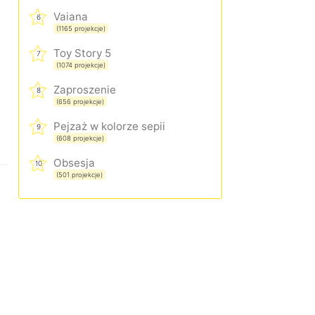
Vaiana
6
(1165 projekcje)
Toy Story 5
7
(1074 projekcje)
Zaproszenie
8
(656 projekcje)
Pejzaż w kolorze sepii
9
(608 projekcje)
Obsesja
10
(501 projekcje)