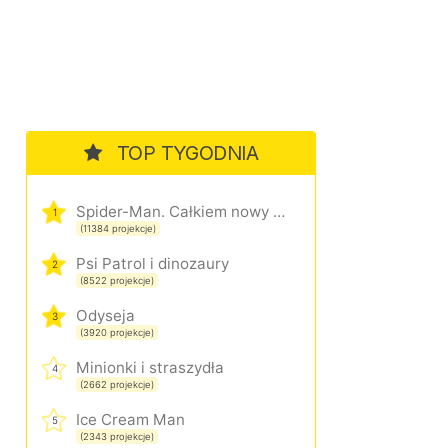
TOP TYGODNIA
Spider-Man. Całkiem nowy dzień
1
(11384 projekcje)
Psi Patrol i dinozaury
2
(8522 projekcje)
Odyseja
3
(3920 projekcje)
Minionki i straszydła
4
(2662 projekcje)
Ice Cream Man
5
(2343 projekcje)