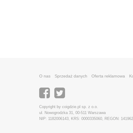
O nas
Sprzedaż danych
Oferta reklamowa
K
Copyright by coigdzie.pl sp. z o.o.
ul. Nowogrodzka 31, 00-511 Warszawa
NIP: 1182006143, KRS: 0000335060, REGON: 14196