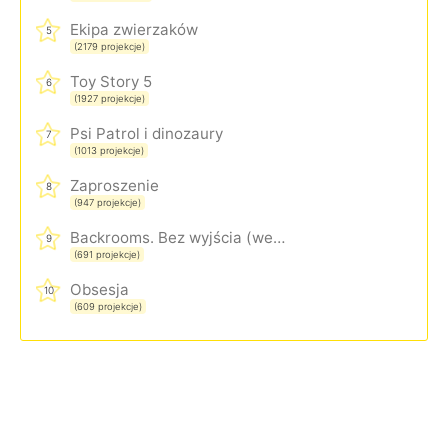
Ekipa zwierzaków
5
(2179 projekcje)
Toy Story 5
6
(1927 projekcje)
Psi Patrol i dinozaury
7
(1013 projekcje)
Zaproszenie
8
(947 projekcje)
Backrooms. Bez wyjścia (wersja rozszerzona)
9
(691 projekcje)
Obsesja
10
(609 projekcje)