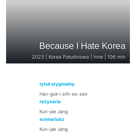
Because I Hate Korea
2023 | Korea Południowa | inne | 106 min
tytuł oryginalny
Han-guk-i silh-eo-seo
reżyseria
Kun-jae Jang
scenariusz
Kun-jae Jang