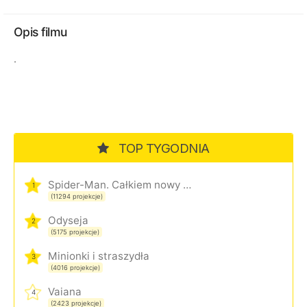
Opis filmu
.
TOP TYGODNIA
Spider-Man. Całkiem nowy dzień
1
(11294 projekcje)
Odyseja
2
(5175 projekcje)
Minionki i straszydła
3
(4016 projekcje)
Vaiana
4
(2423 projekcje)