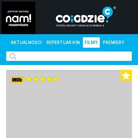
AKTUALNOŚCI
REPERTUAR KIN
FILMY
PREMIERY