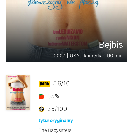
Bejbis
2007 | USA | komedia | 90 min
5.6/10
35%
35/100
tytuł oryginalny
The Babysitters