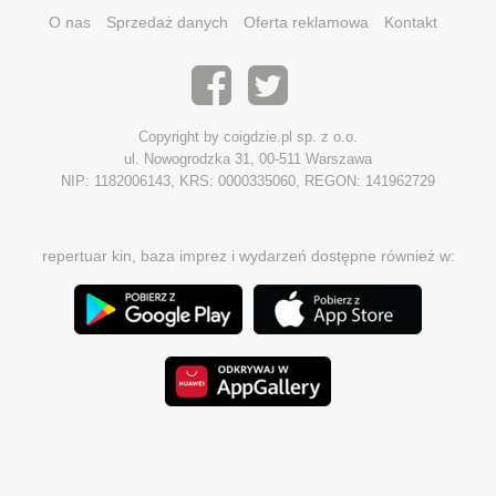
O nas
Sprzedaż danych
Oferta reklamowa
Kontakt
Copyright by coigdzie.pl sp. z o.o.
ul. Nowogrodzka 31, 00-511 Warszawa
NIP: 1182006143, KRS: 0000335060, REGON: 141962729
repertuar kin, baza imprez i wydarzeń dostępne również w: