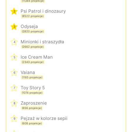
(11384 projekcje)
Psi Patrol i dinozaury
2
(8522 projekcje)
Odyseja
3
(3920 projekcje)
Minionki i straszydła
4
(2662 projekcje)
Ice Cream Man
5
(2343 projekcje)
Vaiana
6
(1165 projekcje)
Toy Story 5
7
(1074 projekcje)
Zaproszenie
8
(656 projekcje)
Pejzaż w kolorze sepii
9
(608 projekcje)