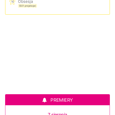
Obsesja
10
(501 projekcje)
PREMIERY
7 sierpnia