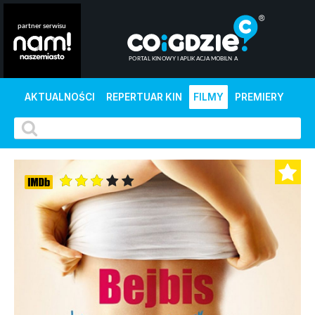
AKTUALNOŚCI
REPERTUAR KIN
FILMY
PREMIERY