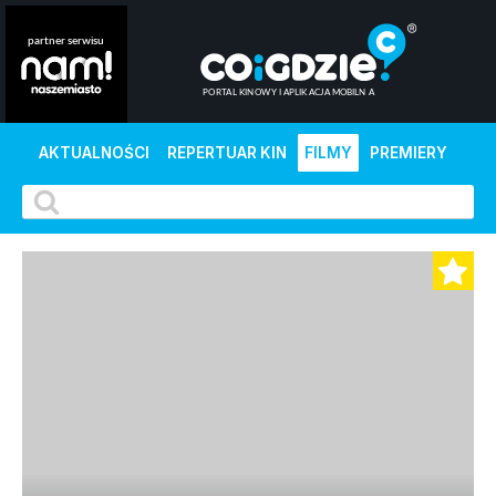
AKTUALNOŚCI
REPERTUAR KIN
FILMY
PREMIERY