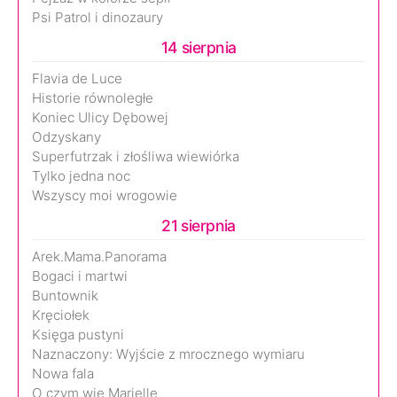
Psi Patrol i dinozaury
14 sierpnia
Flavia de Luce
Historie równoległe
Koniec Ulicy Dębowej
Odzyskany
Superfutrzak i złośliwa wiewiórka
Tylko jedna noc
Wszyscy moi wrogowie
21 sierpnia
Arek.Mama.Panorama
Bogaci i martwi
Buntownik
Kręciołek
Księga pustyni
Naznaczony: Wyjście z mrocznego wymiaru
Nowa fala
O czym wie Marielle