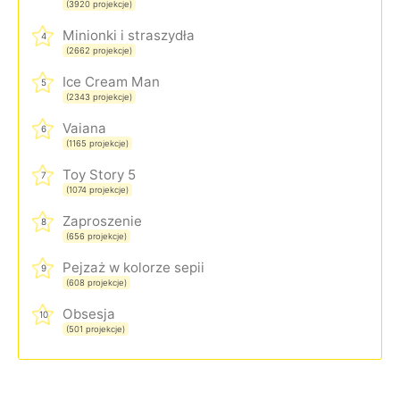
(3920 projekcje)
Minionki i straszydła
4
(2662 projekcje)
Ice Cream Man
5
(2343 projekcje)
Vaiana
6
(1165 projekcje)
Toy Story 5
7
(1074 projekcje)
Zaproszenie
8
(656 projekcje)
Pejzaż w kolorze sepii
9
(608 projekcje)
Obsesja
10
(501 projekcje)