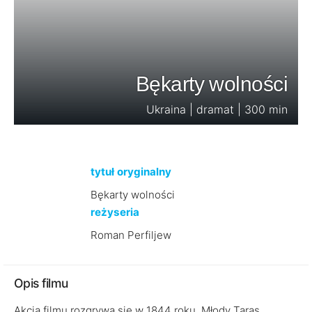
Bękarty wolności
Ukraina | dramat | 300 min
tytuł oryginalny
Bękarty wolności
reżyseria
Roman Perfiljew
Opis filmu
Akcja filmu rozgrywa się w 1844 roku. Młody Taras