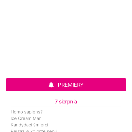
PREMIERY
7 sierpnia
Homo sapiens?
Ice Cream Man
Kandydaci śmierci
Pejzaż w kolorze sepii