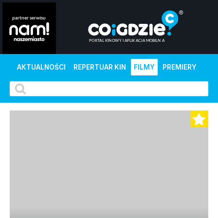
AKTUALNOŚCI
REPERTUAR KIN
FILMY
PREMIERY