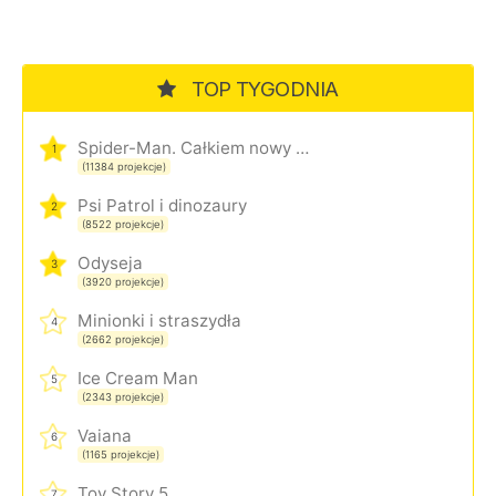
TOP TYGODNIA
Spider-Man. Całkiem nowy dzień
1
(11384 projekcje)
Psi Patrol i dinozaury
2
(8522 projekcje)
Odyseja
3
(3920 projekcje)
Minionki i straszydła
4
(2662 projekcje)
Ice Cream Man
5
(2343 projekcje)
Vaiana
6
(1165 projekcje)
Toy Story 5
7