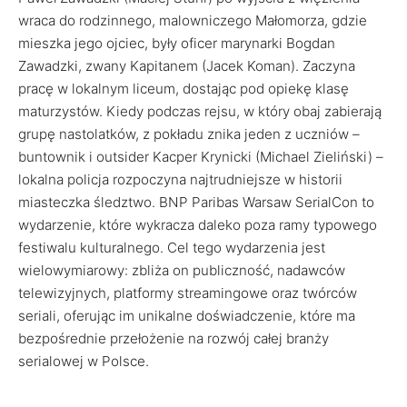
wraca do rodzinnego, malowniczego Małomorza, gdzie
mieszka jego ojciec, były oficer marynarki Bogdan
Zawadzki, zwany Kapitanem (Jacek Koman). Zaczyna
pracę w lokalnym liceum, dostając pod opiekę klasę
maturzystów. Kiedy podczas rejsu, w który obaj zabierają
grupę nastolatków, z pokładu znika jeden z uczniów –
buntownik i outsider Kacper Krynicki (Michael Zieliński) –
lokalna policja rozpoczyna najtrudniejsze w historii
miasteczka śledztwo. BNP Paribas Warsaw SerialCon to
wydarzenie, które wykracza daleko poza ramy typowego
festiwalu kulturalnego. Cel tego wydarzenia jest
wielowymiarowy: zbliża on publiczność, nadawców
telewizyjnych, platformy streamingowe oraz twórców
seriali, oferując im unikalne doświadczenie, które ma
bezpośrednie przełożenie na rozwój całej branży
serialowej w Polsce.