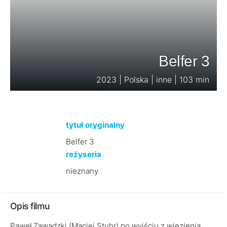
Belfer 3
2023 | Polska | inne | 103 min
tytuł oryginalny
Belfer 3
reżyseria
nieznany
Opis filmu
Paweł Zawadzki (Maciej Stuhr) po wyjściu z więzienia