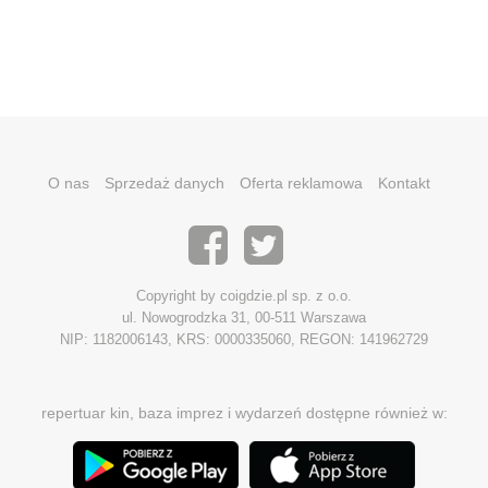
O nas
Sprzedaż danych
Oferta reklamowa
Kontakt
Copyright by coigdzie.pl sp. z o.o.
ul. Nowogrodzka 31, 00-511 Warszawa
NIP: 1182006143, KRS: 0000335060, REGON: 141962729
repertuar kin, baza imprez i wydarzeń dostępne również w: