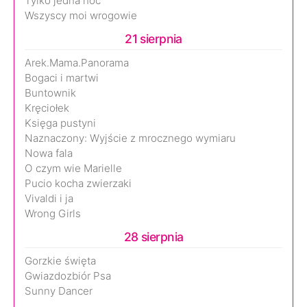
Tylko jedna noc
Wszyscy moi wrogowie
21 sierpnia
Arek.Mama.Panorama
Bogaci i martwi
Buntownik
Kręciołek
Księga pustyni
Naznaczony: Wyjście z mrocznego wymiaru
Nowa fala
O czym wie Marielle
Pucio kocha zwierzaki
Vivaldi i ja
Wrong Girls
28 sierpnia
Gorzkie święta
Gwiazdozbiór Psa
Sunny Dancer