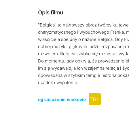
Opis filmu
"Belgica" to najnowszy obraz twórcy kultowe
charyzmatycznego i wybuchowego Franka, męż
właściciela speluny o nazwie Belgica. Gdy F
dobrej muzyki, pięknych ludzi i rozpasanej ro
rozwojem. Belgica szybko się rozrasta i wyda
Do momentu, gdy odkryją, że prowadzenie bi
im się wydawało, a ich wzajemna relacja i ż
opowiadana w szybkim tempie historia pokazu
upadek i wypalenie.
16+
ograniczenie wiekowe