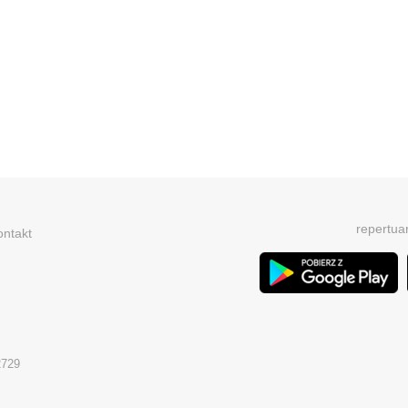
repertua
ontakt
2729