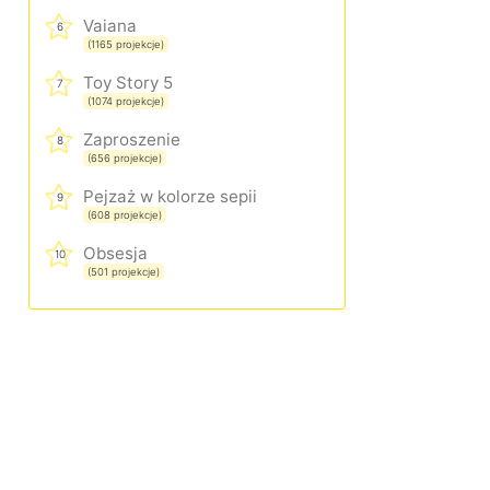
Vaiana
6
(1165 projekcje)
Toy Story 5
7
(1074 projekcje)
Zaproszenie
8
(656 projekcje)
Pejzaż w kolorze sepii
9
(608 projekcje)
Obsesja
10
(501 projekcje)