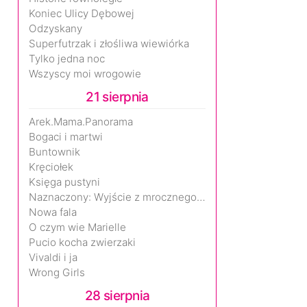
Koniec Ulicy Dębowej
Odzyskany
Superfutrzak i złośliwa wiewiórka
Tylko jedna noc
Wszyscy moi wrogowie
21 sierpnia
Arek.Mama.Panorama
Bogaci i martwi
Buntownik
Kręciołek
Księga pustyni
Naznaczony: Wyjście z mrocznego wymiaru
Nowa fala
O czym wie Marielle
Pucio kocha zwierzaki
Vivaldi i ja
Wrong Girls
28 sierpnia