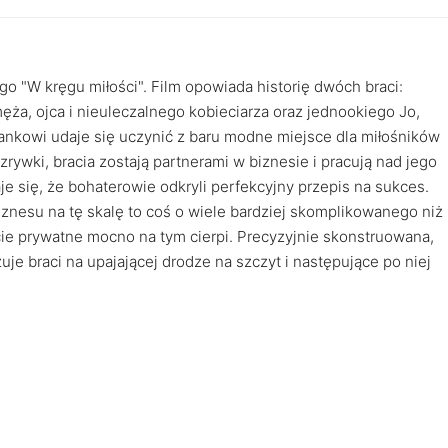
go "W kręgu miłości". Film opowiada historię dwóch braci:
a, ojca i nieuleczalnego kobieciarza oraz jednookiego Jo,
rankowi udaje się uczynić z baru modne miejsce dla miłośników
zrywki, bracia zostają partnerami w biznesie i pracują nad jego
je się, że bohaterowie odkryli perfekcyjny przepis na sukces.
znesu na tę skalę to coś o wiele bardziej skomplikowanego niż
ycie prywatne mocno na tym cierpi. Precyzyjnie skonstruowana,
je braci na upajającej drodze na szczyt i następujące po niej