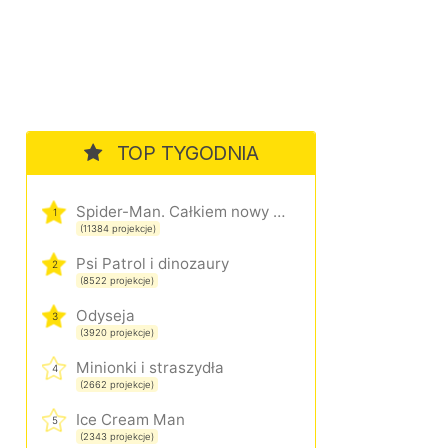
TOP TYGODNIA
Spider-Man. Całkiem nowy dzień
1
(11384 projekcje)
Psi Patrol i dinozaury
2
(8522 projekcje)
Odyseja
3
(3920 projekcje)
Minionki i straszydła
4
(2662 projekcje)
Ice Cream Man
5
(2343 projekcje)