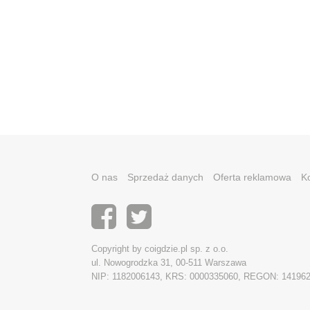
O nas
Sprzedaż danych
Oferta reklamowa
K
Copyright by coigdzie.pl sp. z o.o.
ul. Nowogrodzka 31, 00-511 Warszawa
NIP: 1182006143, KRS: 0000335060, REGON: 14196