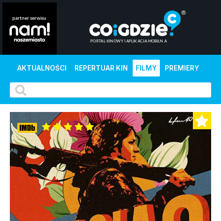
AKTUALNOŚCI
REPERTUAR KIN
FILMY
PREMIERY