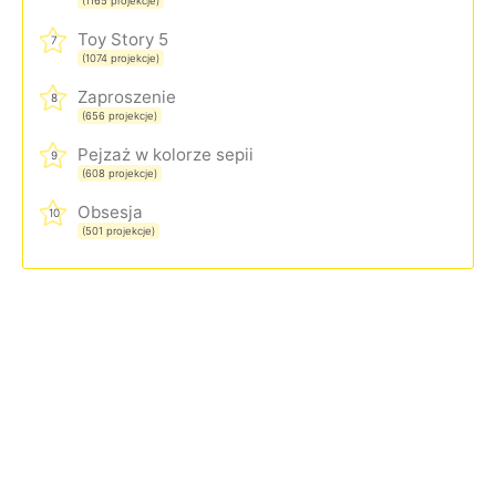
(1165 projekcje)
Toy Story 5
7
(1074 projekcje)
Zaproszenie
8
(656 projekcje)
Pejzaż w kolorze sepii
9
(608 projekcje)
Obsesja
10
(501 projekcje)