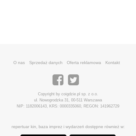
O nas
Sprzedaż danych
Oferta reklamowa
Kontakt
Copyright by coigdzie.pl sp. z o.o.
ul. Nowogrodzka 31, 00-511 Warszawa
NIP: 1182006143, KRS: 0000335060, REGON: 141962729
repertuar kin, baza imprez i wydarzeń dostępne również w: