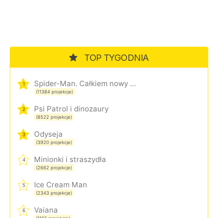
TOP TYGODNIA
Spider-Man. Całkiem nowy dzień
1
(11384 projekcje)
Psi Patrol i dinozaury
2
(8522 projekcje)
Odyseja
3
(3920 projekcje)
Minionki i straszydła
4
(2662 projekcje)
Ice Cream Man
5
(2343 projekcje)
Vaiana
6