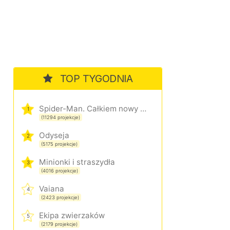
TOP TYGODNIA
Spider-Man. Całkiem nowy dzień
1
(11294 projekcje)
Odyseja
2
(5175 projekcje)
Minionki i straszydła
3
(4016 projekcje)
Vaiana
4
(2423 projekcje)
Ekipa zwierzaków
5
(2179 projekcje)