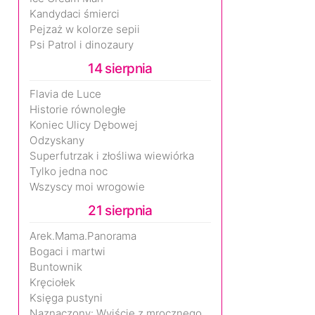
Kandydaci śmierci
Pejzaż w kolorze sepii
Psi Patrol i dinozaury
14 sierpnia
Flavia de Luce
Historie równoległe
Koniec Ulicy Dębowej
Odzyskany
Superfutrzak i złośliwa wiewiórka
Tylko jedna noc
Wszyscy moi wrogowie
21 sierpnia
Arek.Mama.Panorama
Bogaci i martwi
Buntownik
Kręciołek
Księga pustyni
Naznaczony: Wyjście z mrocznego wymiaru