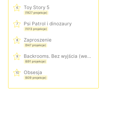
Toy Story 5
6
(1927 projekcje)
Psi Patrol i dinozaury
7
(1013 projekcje)
Zaproszenie
8
(947 projekcje)
Backrooms. Bez wyjścia (wersja rozszerzona)
9
(691 projekcje)
Obsesja
10
(609 projekcje)