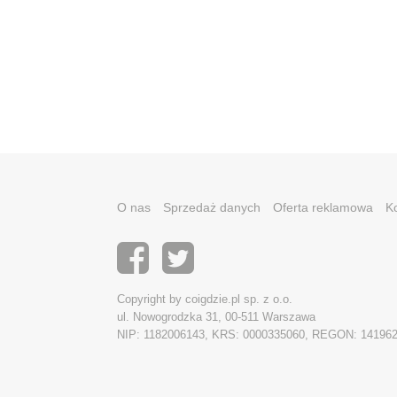
O nas
Sprzedaż danych
Oferta reklamowa
K
Copyright by coigdzie.pl sp. z o.o.
ul. Nowogrodzka 31, 00-511 Warszawa
NIP: 1182006143, KRS: 0000335060, REGON: 14196