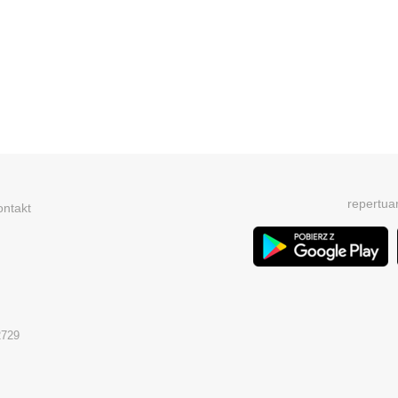
repertua
ontakt
2729