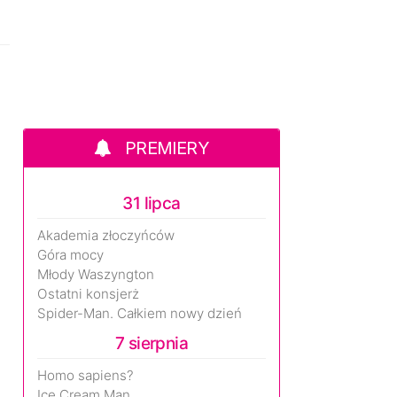
PREMIERY
31 lipca
Akademia złoczyńców
Góra mocy
Młody Waszyngton
Ostatni konsjerż
Spider-Man. Całkiem nowy dzień
7 sierpnia
Homo sapiens?
Ice Cream Man