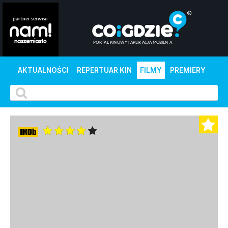
AKTUALNOŚCI
REPERTUAR KIN
FILMY
PREMIERY