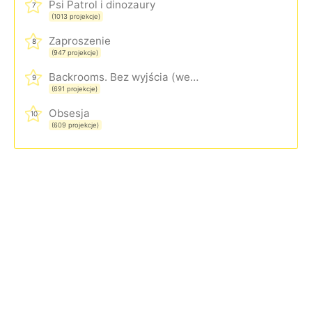
Psi Patrol i dinozaury
7
(1013 projekcje)
Zaproszenie
8
(947 projekcje)
Backrooms. Bez wyjścia (wersja rozszerzona)
9
(691 projekcje)
Obsesja
10
(609 projekcje)