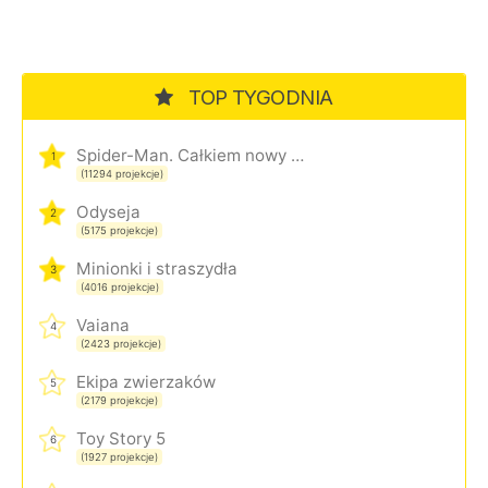
TOP TYGODNIA
Spider-Man. Całkiem nowy dzień
1
(11294 projekcje)
Odyseja
2
(5175 projekcje)
Minionki i straszydła
3
(4016 projekcje)
Vaiana
4
(2423 projekcje)
Ekipa zwierzaków
5
(2179 projekcje)
Toy Story 5
6
(1927 projekcje)