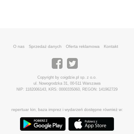
O nas
Sprzedaż danych
Oferta reklamowa
Kontakt
Copyright by coigdzie.pl sp. z o.o.
ul. Nowogrodzka 31, 00-511 Warszawa
NIP: 1182006143, KRS: 0000335060, REGON: 141962729
repertuar kin, baza imprez i wydarzeń dostępne również w: