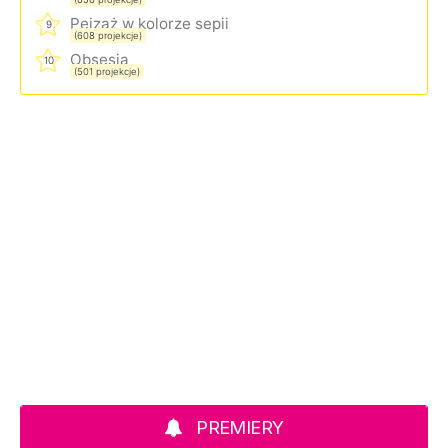
Pejzaż w kolorze sepii
9
(608 projekcje)
Obsesja
10
(501 projekcje)
PREMIERY