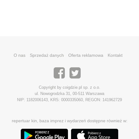
O nas
Sprzedaż danych
Oferta reklamowa
Kontakt
Copyright by coigdzie.pl sp. z o.o.
ul. Nowogrodzka 31, 00-511 Warszawa
NIP: 1182006143, KRS: 0000335060, REGON: 141962729
repertuar kin, baza imprez i wydarzeń dostępne również w: