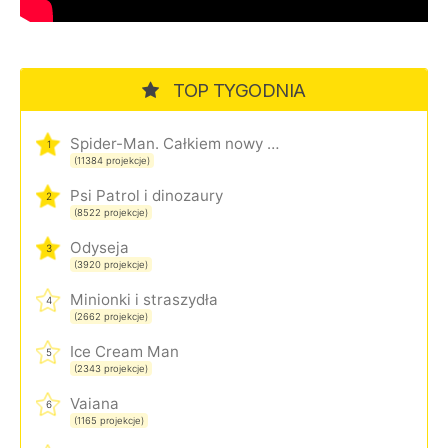
TOP TYGODNIA
Spider-Man. Całkiem nowy dzień
1
(11384 projekcje)
Psi Patrol i dinozaury
2
(8522 projekcje)
Odyseja
3
(3920 projekcje)
Minionki i straszydła
4
(2662 projekcje)
Ice Cream Man
5
(2343 projekcje)
Vaiana
6
(1165 projekcje)