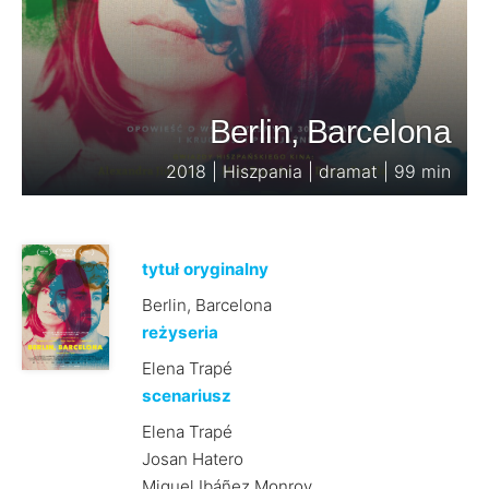
Berlin, Barcelona
2018 | Hiszpania | dramat | 99 min
tytuł oryginalny
Berlin, Barcelona
reżyseria
Elena Trapé
scenariusz
Elena Trapé
Josan Hatero
Miguel Ibáñez Monroy