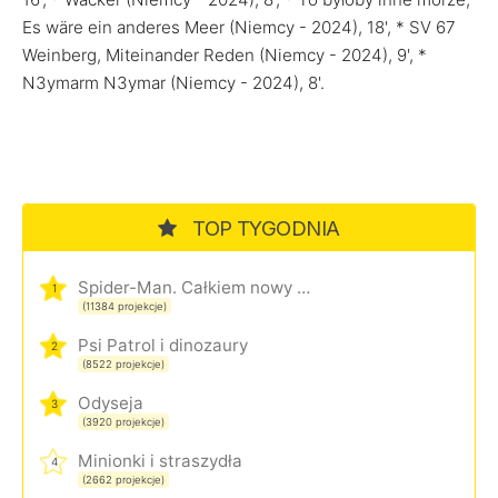
Es wäre ein anderes Meer (Niemcy - 2024), 18', * SV 67
Weinberg, Miteinander Reden (Niemcy - 2024), 9', *
N3ymarm N3ymar (Niemcy - 2024), 8'.
TOP TYGODNIA
Spider-Man. Całkiem nowy dzień
1
(11384 projekcje)
Psi Patrol i dinozaury
2
(8522 projekcje)
Odyseja
3
(3920 projekcje)
Minionki i straszydła
4
(2662 projekcje)