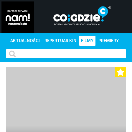
AKTUALNOŚCI
REPERTUAR KIN
FILMY
PREMIERY