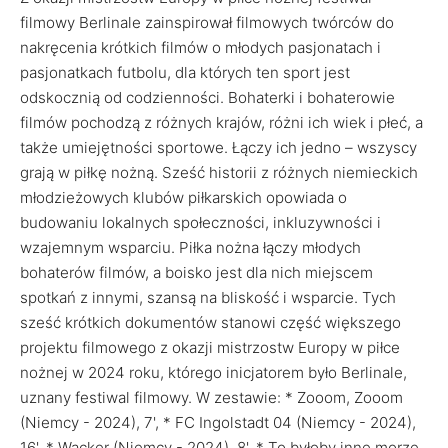
filmowy Berlinale zainspirował filmowych twórców do
nakręcenia krótkich filmów o młodych pasjonatach i
pasjonatkach futbolu, dla których ten sport jest
odskocznią od codzienności. Bohaterki i bohaterowie
filmów pochodzą z różnych krajów, różni ich wiek i płeć, a
także umiejętności sportowe. Łączy ich jedno – wszyscy
grają w piłkę nożną. Sześć historii z różnych niemieckich
młodzieżowych klubów piłkarskich opowiada o
budowaniu lokalnych społeczności, inkluzywności i
wzajemnym wsparciu. Piłka nożna łączy młodych
bohaterów filmów, a boisko jest dla nich miejscem
spotkań z innymi, szansą na bliskość i wsparcie. Tych
sześć krótkich dokumentów stanowi część większego
projektu filmowego z okazji mistrzostw Europy w piłce
nożnej w 2024 roku, którego inicjatorem było Berlinale,
uznany festiwal filmowy. W zestawie: * Zooom, Zooom
(Niemcy - 2024), 7', * FC Ingolstadt 04 (Niemcy - 2024),
16', * Wacker (Niemcy - 2024), 8', * To byłoby inne morze,