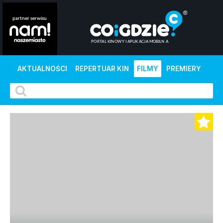
AKTUALNOŚCI
REPERTUAR KIN
FILMY
PREMIERY