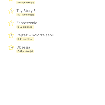
(1165 projekcje)
Toy Story 5
7
(1074 projekcje)
Zaproszenie
8
(656 projekcje)
Pejzaż w kolorze sepii
9
(608 projekcje)
Obsesja
10
(501 projekcje)