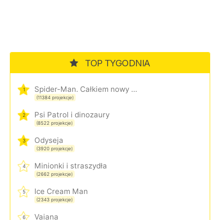
TOP TYGODNIA
Spider-Man. Całkiem nowy dzień
1
(11384 projekcje)
Psi Patrol i dinozaury
2
(8522 projekcje)
Odyseja
3
(3920 projekcje)
Minionki i straszydła
4
(2662 projekcje)
Ice Cream Man
5
(2343 projekcje)
Vaiana
6