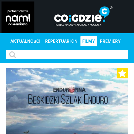
AKTUALNOŚCI
REPERTUAR KIN
FILMY
PREMIERY