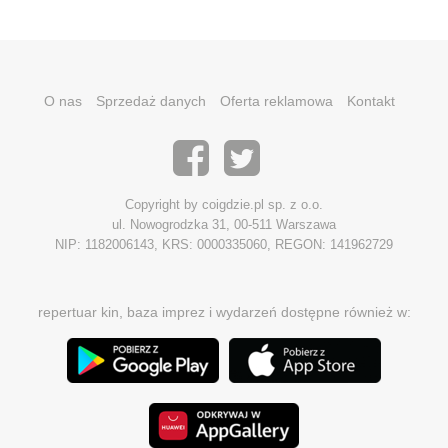
O nas
Sprzedaż danych
Oferta reklamowa
Kontakt
Copyright by coigdzie.pl sp. z o.o.
ul. Nowogrodzka 31, 00-511 Warszawa
NIP: 1182006143, KRS: 0000335060, REGON: 141962729
repertuar kin, baza imprez i wydarzeń dostępne również w: