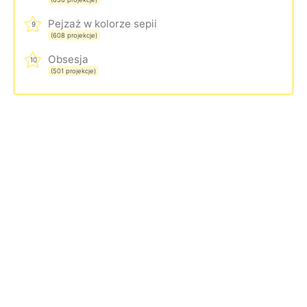
Pejzaż w kolorze sepii
9
(608 projekcje)
Obsesja
10
(501 projekcje)