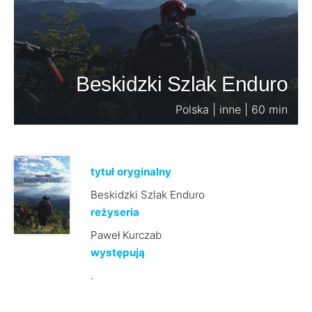
Beskidzki Szlak Enduro
Polska | inne | 60 min
tytuł oryginalny
Beskidzki Szlak Enduro
reżyseria
Paweł Kurczab
występują
.