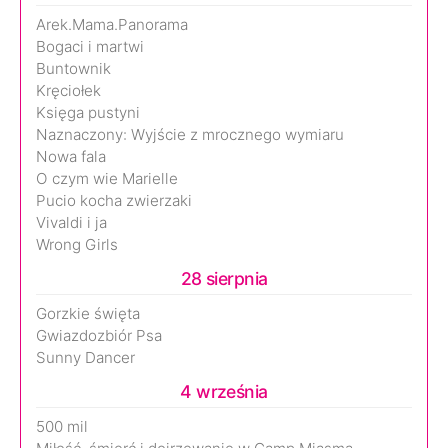
Arek.Mama.Panorama
Bogaci i martwi
Buntownik
Kręciołek
Księga pustyni
Naznaczony: Wyjście z mrocznego wymiaru
Nowa fala
O czym wie Marielle
Pucio kocha zwierzaki
Vivaldi i ja
Wrong Girls
28 sierpnia
Gorzkie święta
Gwiazdozbiór Psa
Sunny Dancer
4 września
500 mil