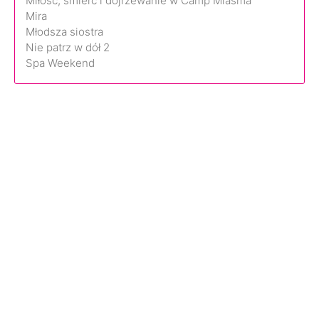
Miłość, śmierć i dojrzewanie w Camp Miasma
Mira
Młodsza siostra
Nie patrz w dół 2
Spa Weekend