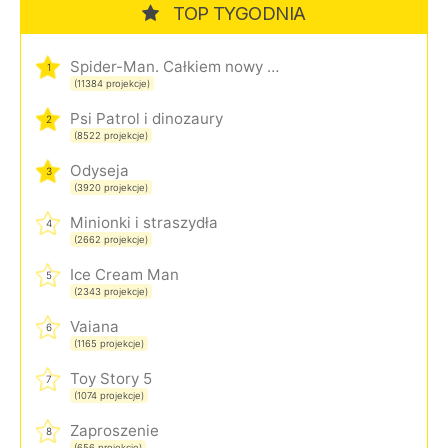
TOP TYGODNIA
Spider-Man. Całkiem nowy dzień
1
(11384 projekcje)
Psi Patrol i dinozaury
2
(8522 projekcje)
Odyseja
3
(3920 projekcje)
Minionki i straszydła
4
(2662 projekcje)
Ice Cream Man
5
(2343 projekcje)
Vaiana
6
(1165 projekcje)
Toy Story 5
7
(1074 projekcje)
Zaproszenie
8
(656 projekcje)