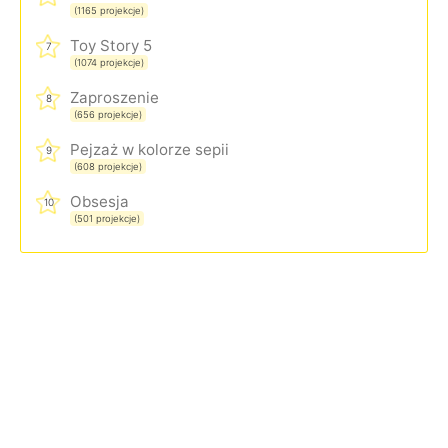
(1165 projekcje)
Toy Story 5
7
(1074 projekcje)
Zaproszenie
8
(656 projekcje)
Pejzaż w kolorze sepii
9
(608 projekcje)
Obsesja
10
(501 projekcje)