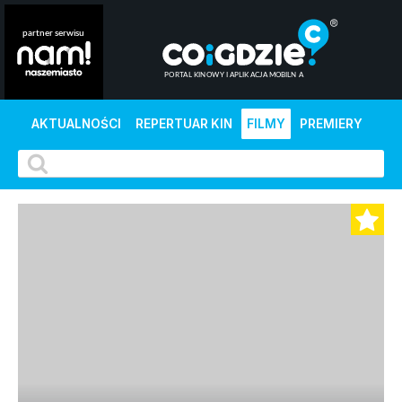
AKTUALNOŚCI
REPERTUAR KIN
FILMY
PREMIERY