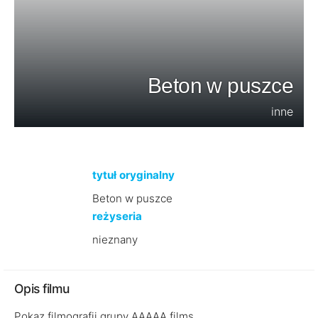
Beton w puszce
inne
tytuł oryginalny
Beton w puszce
reżyseria
nieznany
Opis filmu
Pokaz filmografii grupy AAAAA films.