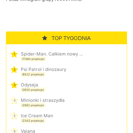
TOP TYGODNIA
Spider-Man. Całkiem nowy dzień
1
(11384 projekcje)
Psi Patrol i dinozaury
2
(8522 projekcje)
Odyseja
3
(3920 projekcje)
Minionki i straszydła
4
(2662 projekcje)
Ice Cream Man
5
(2343 projekcje)
Vaiana
6