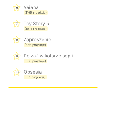
Vaiana
6
(1165 projekcje)
Toy Story 5
7
(1074 projekcje)
Zaproszenie
8
(656 projekcje)
Pejzaż w kolorze sepii
9
(608 projekcje)
Obsesja
10
(501 projekcje)