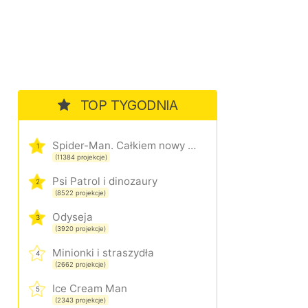
TOP TYGODNIA
Spider-Man. Całkiem nowy dzień
1
(11384 projekcje)
Psi Patrol i dinozaury
2
(8522 projekcje)
Odyseja
3
(3920 projekcje)
Minionki i straszydła
4
(2662 projekcje)
Ice Cream Man
5
(2343 projekcje)