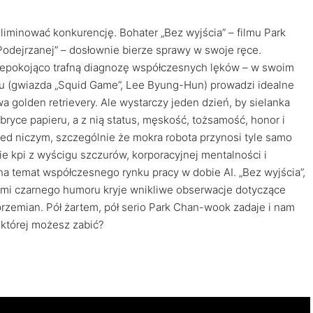
eliminować konkurencję. Bohater „Bez wyjścia” – filmu Park
„Podejrzanej” – dosłownie bierze sprawy w swoje ręce.
iepokojąco trafną diagnozę współczesnych lęków – w swoim
 (gwiazda „Squid Game”, Lee Byung-Hun) prowadzi idealne
wa golden retrievery. Ale wystarczy jeden dzień, by sielanka
abryce papieru, a z nią status, męskość, tożsamość, honor i
rzed niczym, szczególnie że mokra robota przynosi tyle samo
nie kpi z wyścigu szczurów, korporacyjnej mentalności i
na temat współczesnego rynku pracy w dobie AI. „Bez wyjścia”,
wami czarnego humoru kryje wnikliwe obserwacje dotyczące
rzemian. Pół żartem, pół serio Park Chan-wook zadaje i nam
a której możesz zabić?