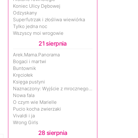
Koniec Ulicy Dębowej
Odzyskany
Superfutrzak i złośliwa wiewiórka
Tylko jedna noc
Wszyscy moi wrogowie
21 sierpnia
Arek.Mama.Panorama
Bogaci i martwi
Buntownik
Kręciołek
Księga pustyni
Naznaczony: Wyjście z mrocznego wymiaru
Nowa fala
O czym wie Marielle
Pucio kocha zwierzaki
Vivaldi i ja
Wrong Girls
28 sierpnia