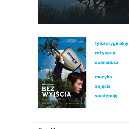
tytuł oryginalny
reżyseria
scenariusz
muzyka
zdjęcia
występują