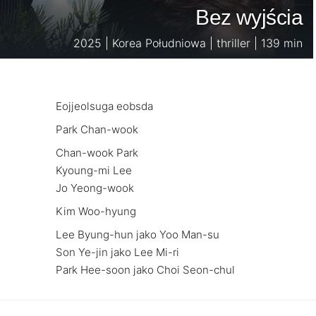
Bez wyjścia
2025 | Korea Południowa | thriller | 139 min
Eojjeolsuga eobsda
Park Chan-wook
Chan-wook Park
Kyoung-mi Lee
Jo Yeong-wook
Kim Woo-hyung
Lee Byung-hun jako Yoo Man-su
Son Ye-jin jako Lee Mi-ri
Park Hee-soon jako Choi Seon-chul