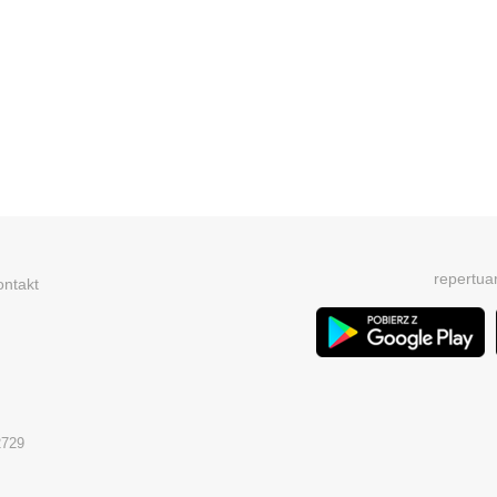
repertua
ontakt
2729