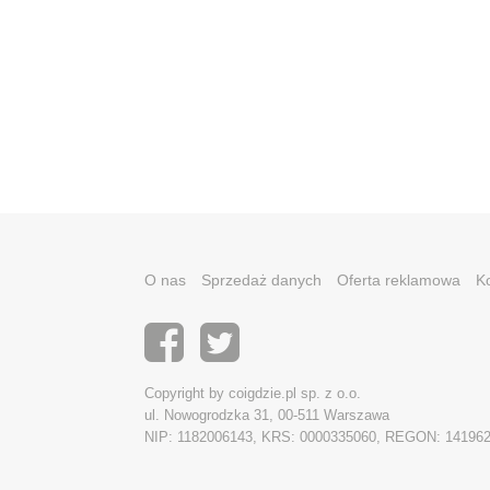
O nas
Sprzedaż danych
Oferta reklamowa
K
Copyright by coigdzie.pl sp. z o.o.
ul. Nowogrodzka 31, 00-511 Warszawa
NIP: 1182006143, KRS: 0000335060, REGON: 14196