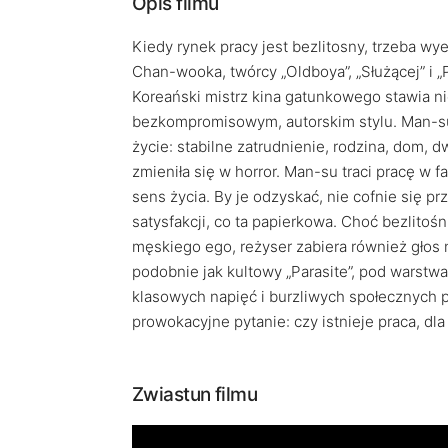
Opis filmu
Kiedy rynek pracy jest bezlitosny, trzeba wy
Chan-wooka, twórcy „Oldboya”, „Służącej” i 
Koreański mistrz kina gatunkowego stawia n
bezkompromisowym, autorskim stylu. Man-su
życie: stabilne zatrudnienie, rodzina, dom, d
zmieniła się w horror. Man-su traci pracę w f
sens życia. By je odzyskać, nie cofnie się p
satysfakcji, co ta papierkowa. Choć bezlitoś
męskiego ego, reżyser zabiera również głos 
podobnie jak kultowy „Parasite”, pod warst
klasowych napięć i burzliwych społecznych p
prowokacyjne pytanie: czy istnieje praca, dl
Zwiastun filmu