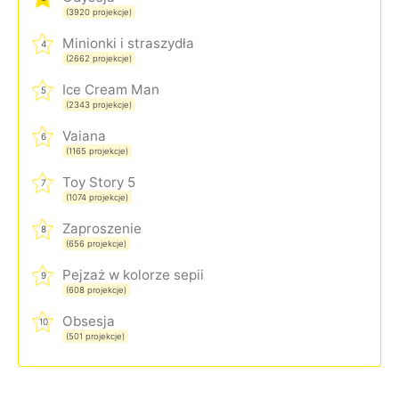
(3920 projekcje)
Minionki i straszydła
4
(2662 projekcje)
Ice Cream Man
5
(2343 projekcje)
Vaiana
6
(1165 projekcje)
Toy Story 5
7
(1074 projekcje)
Zaproszenie
8
(656 projekcje)
Pejzaż w kolorze sepii
9
(608 projekcje)
Obsesja
10
(501 projekcje)