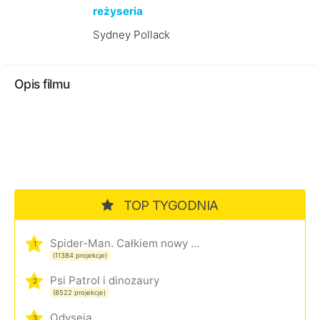
reżyseria
Sydney Pollack
Opis filmu
TOP TYGODNIA
Spider-Man. Całkiem nowy dzień
1
(11384 projekcje)
Psi Patrol i dinozaury
2
(8522 projekcje)
Odyseja
3