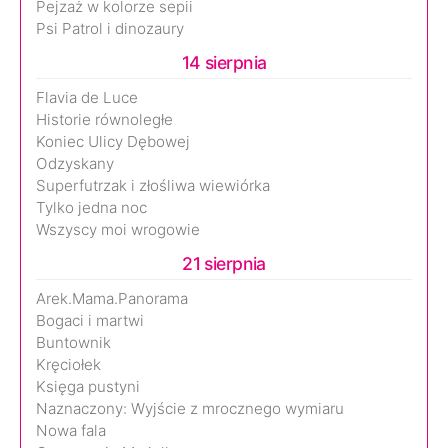
Pejzaż w kolorze sepii
Psi Patrol i dinozaury
14 sierpnia
Flavia de Luce
Historie równoległe
Koniec Ulicy Dębowej
Odzyskany
Superfutrzak i złośliwa wiewiórka
Tylko jedna noc
Wszyscy moi wrogowie
21 sierpnia
Arek.Mama.Panorama
Bogaci i martwi
Buntownik
Kręciołek
Księga pustyni
Naznaczony: Wyjście z mrocznego wymiaru
Nowa fala