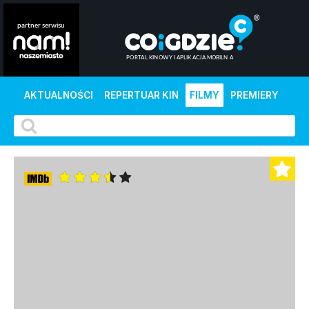
AKTUALNOŚCI
REPERTUAR KIN
FILMY
PREMIERY