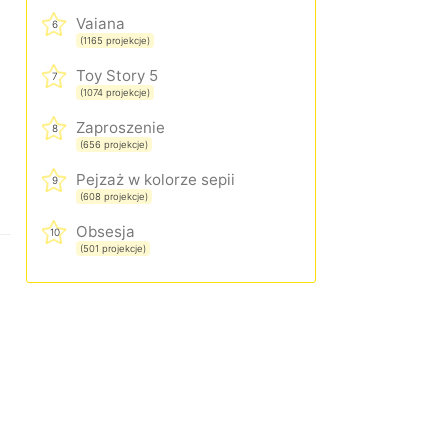
Vaiana
6
(1165 projekcje)
Toy Story 5
7
(1074 projekcje)
Zaproszenie
8
(656 projekcje)
Pejzaż w kolorze sepii
9
(608 projekcje)
Obsesja
10
(501 projekcje)