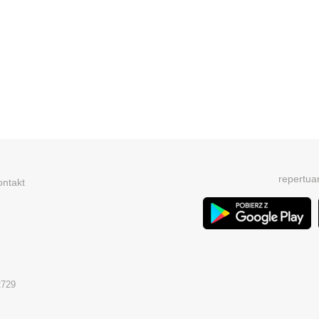
repertua
ontakt
2729