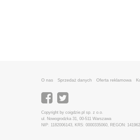
O nas
Sprzedaż danych
Oferta reklamowa
K
Copyright by coigdzie.pl sp. z o.o.
ul. Nowogrodzka 31, 00-511 Warszawa
NIP: 1182006143, KRS: 0000335060, REGON: 14196