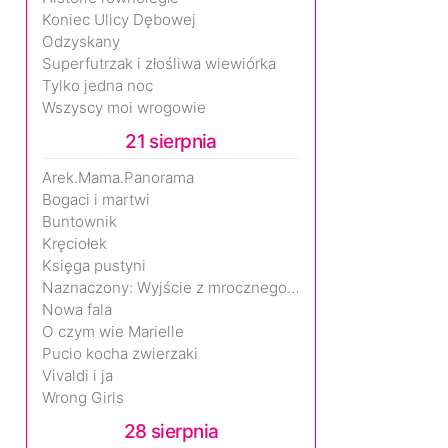
Koniec Ulicy Dębowej
Odzyskany
Superfutrzak i złośliwa wiewiórka
Tylko jedna noc
Wszyscy moi wrogowie
21 sierpnia
Arek.Mama.Panorama
Bogaci i martwi
Buntownik
Kręciołek
Księga pustyni
Naznaczony: Wyjście z mrocznego wymiaru
Nowa fala
O czym wie Marielle
Pucio kocha zwierzaki
Vivaldi i ja
Wrong Girls
28 sierpnia