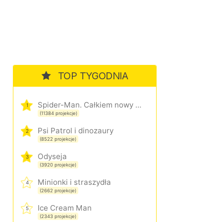
TOP TYGODNIA
Spider-Man. Całkiem nowy dzień
1
(11384 projekcje)
Psi Patrol i dinozaury
2
(8522 projekcje)
Odyseja
3
(3920 projekcje)
Minionki i straszydła
4
(2662 projekcje)
Ice Cream Man
5
(2343 projekcje)