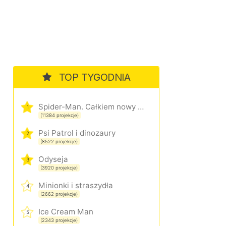
TOP TYGODNIA
Spider-Man. Całkiem nowy dzień
1
(11384 projekcje)
Psi Patrol i dinozaury
2
(8522 projekcje)
Odyseja
3
(3920 projekcje)
Minionki i straszydła
4
(2662 projekcje)
Ice Cream Man
5
(2343 projekcje)