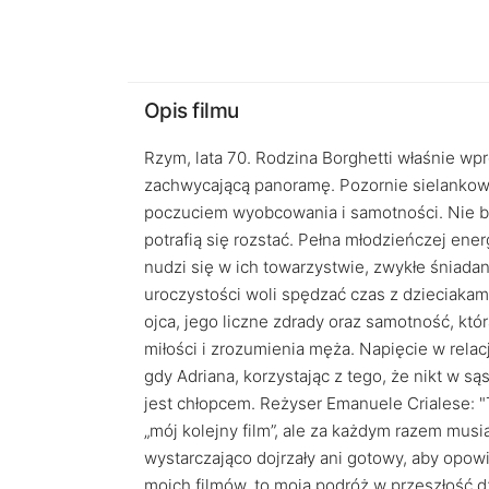
Opis filmu
Rzym, lata 70. Rodzina Borghetti właśnie w
zachwycającą panoramę. Pozornie sielankowe
poczuciem wyobcowania i samotności. Nie bra
potrafią się rozstać. Pełna młodzieńczej ener
nudzi się w ich towarzystwie, zwykłe śniad
uroczystości woli spędzać czas z dzieciakam
ojca, jego liczne zdrady oraz samotność, któr
miłości i zrozumienia męża. Napięcie w rela
gdy Adriana, korzystając z tego, że nikt w s
jest chłopcem. Reżyser Emanuele Crialese: "To
„mój kolejny film”, ale za każdym razem mus
wystarczająco dojrzały ani gotowy, aby opowi
moich filmów, to moja podróż w przeszłość 