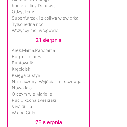
Koniec Ulicy Dębowej
Odzyskany
Superfutrzak i złośliwa wiewiórka
Tylko jedna noc
Wszyscy moi wrogowie
21 sierpnia
Arek.Mama.Panorama
Bogaci i martwi
Buntownik
Kręciołek
Księga pustyni
Naznaczony: Wyjście z mrocznego wymiaru
Nowa fala
O czym wie Marielle
Pucio kocha zwierzaki
Vivaldi i ja
Wrong Girls
28 sierpnia