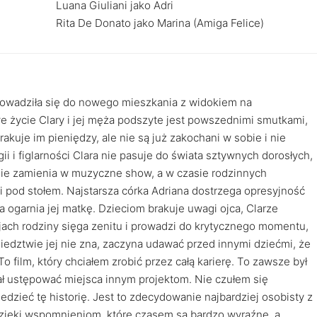
Luana Giuliani jako Adri
Rita De Donato jako Marina (Amiga Felice)
prowadziła się do nowego mieszkania z widokiem na
 życie Clary i jej męża podszyte jest powszednimi smutkami,
kuje im pieniędzy, ale nie są już zakochani w sobie i nie
gii i figlarności Clara nie pasuje do świata sztywnych dorosłych,
anie zamienia w muzyczne show, a w czasie rodzinnych
i pod stołem. Najstarsza córka Adriana dostrzega opresyjność
a ogarnia jej matkę. Dzieciom brakuje uwagi ojca, Clarze
cjach rodziny sięga zenitu i prowadzi do krytycznego momentu,
ąsiedztwie jej nie zna, zaczyna udawać przed innymi dziećmi, że
 film, który chciałem zrobić przez całą karierę. To zawsze był
iał ustępować miejsca innym projektom. Nie czułem się
edzieć tę historię. Jest to zdecydowanie najbardziej osobisty z
dzięki wspomnieniom, które czasem są bardzo wyraźne, a