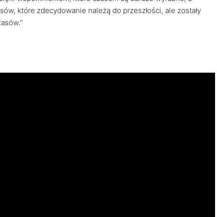
ów, które zdecydowanie należą do przeszłości, ale zostały
zasów."