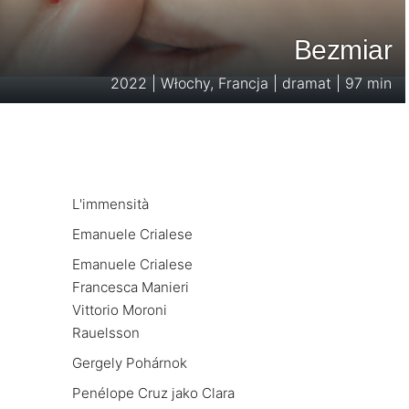
Bezmiar
2022 | Włochy, Francja | dramat | 97 min
L'immensità
Emanuele Crialese
Emanuele Crialese
Francesca Manieri
Vittorio Moroni
Rauelsson
Gergely Pohárnok
Penélope Cruz jako Clara