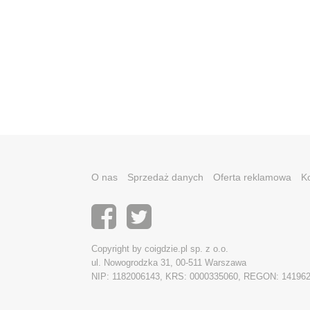
O nas
Sprzedaż danych
Oferta reklamowa
K
Copyright by coigdzie.pl sp. z o.o.
ul. Nowogrodzka 31, 00-511 Warszawa
NIP: 1182006143, KRS: 0000335060, REGON: 14196