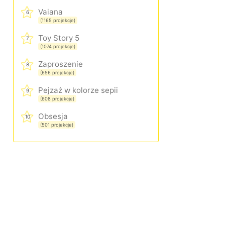
Vaiana
6
(1165 projekcje)
Toy Story 5
7
(1074 projekcje)
Zaproszenie
8
(656 projekcje)
Pejzaż w kolorze sepii
9
(608 projekcje)
Obsesja
10
(501 projekcje)