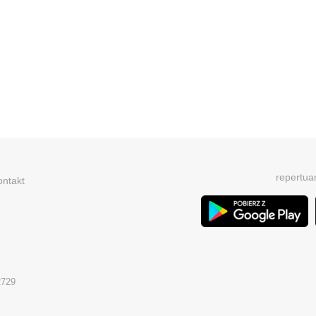
repertua
ontakt
2729