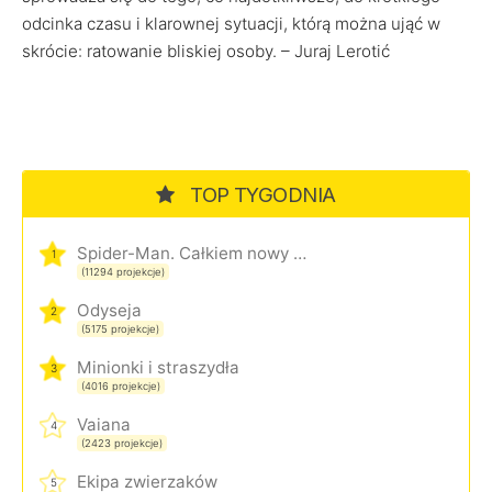
odcinka czasu i klarownej sytuacji, którą można ująć w
skrócie: ratowanie bliskiej osoby. – Juraj Lerotić
TOP TYGODNIA
Spider-Man. Całkiem nowy dzień
1
(11294 projekcje)
Odyseja
2
(5175 projekcje)
Minionki i straszydła
3
(4016 projekcje)
Vaiana
4
(2423 projekcje)
Ekipa zwierzaków
5