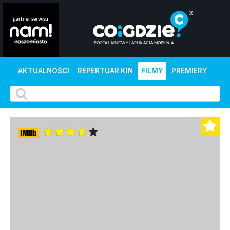
AKTUALNOŚCI
REPERTUAR KIN
FILMY
PREMIERY