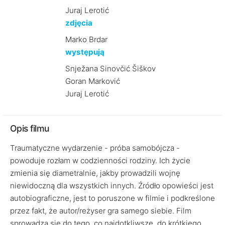
Juraj Lerotić
zdjęcia
Marko Brdar
występują
Snježana Sinovčić Šiškov
Goran Marković
Juraj Lerotić
Opis filmu
Traumatyczne wydarzenie - próba samobójcza -
powoduje rozłam w codzienności rodziny. Ich życie
zmienia się diametralnie, jakby prowadzili wojnę
niewidoczną dla wszystkich innych. Źródło opowieści jest
autobiograficzne, jest to poruszone w filmie i podkreślone
przez fakt, że autor/reżyser gra samego siebie. Film
sprowadza się do tego, co najdotkliwsze, do krótkiego