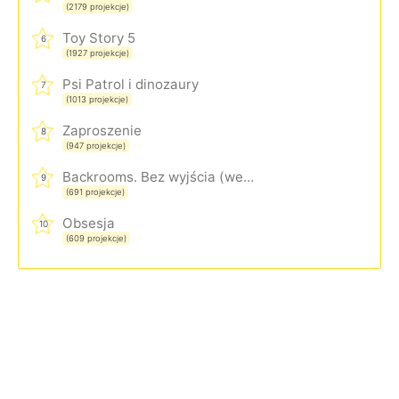
(2179 projekcje)
Toy Story 5
6
(1927 projekcje)
Psi Patrol i dinozaury
7
(1013 projekcje)
Zaproszenie
8
(947 projekcje)
Backrooms. Bez wyjścia (wersja rozszerzona)
9
(691 projekcje)
Obsesja
10
(609 projekcje)