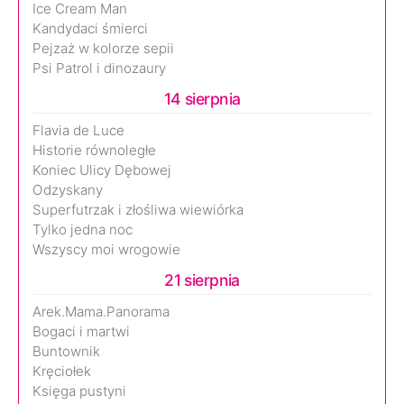
Ice Cream Man
Kandydaci śmierci
Pejzaż w kolorze sepii
Psi Patrol i dinozaury
14 sierpnia
Flavia de Luce
Historie równoległe
Koniec Ulicy Dębowej
Odzyskany
Superfutrzak i złośliwa wiewiórka
Tylko jedna noc
Wszyscy moi wrogowie
21 sierpnia
Arek.Mama.Panorama
Bogaci i martwi
Buntownik
Kręciołek
Księga pustyni