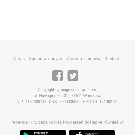
O nas
Sprzedaż danych
Oferta reklamowa
Kontakt
Copyright by coigdzie.pl sp. z o.o.
ul. Nowogrodzka 31, 00-511 Warszawa
NIP: 1182006143, KRS: 0000335060, REGON: 141962729
repertuar kin, baza imprez i wydarzeń dostępne również w: