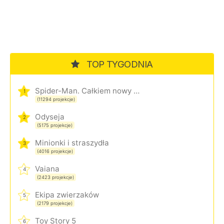
TOP TYGODNIA
Spider-Man. Całkiem nowy dzień
1
(11294 projekcje)
Odyseja
2
(5175 projekcje)
Minionki i straszydła
3
(4016 projekcje)
Vaiana
4
(2423 projekcje)
Ekipa zwierzaków
5
(2179 projekcje)
Toy Story 5
6