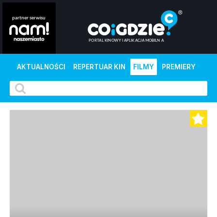
AKTUALNOŚCI
REPERTUAR KIN
FILMY
PREMIERY