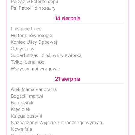
Pejzaż w kolorze sepii
Psi Patrol i dinozaury
14 sierpnia
Flavia de Luce
Historie równoległe
Koniec Ulicy Dębowej
Odzyskany
Superfutrzak i złośliwa wiewiórka
Tylko jedna noc
Wszyscy moi wrogowie
21 sierpnia
Arek.Mama.Panorama
Bogaci i martwi
Buntownik
Kręciołek
Księga pustyni
Naznaczony: Wyjście z mrocznego wymiaru
Nowa fala