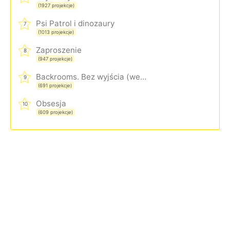
(1927 projekcje)
Psi Patrol i dinozaury
7
(1013 projekcje)
Zaproszenie
8
(947 projekcje)
Backrooms. Bez wyjścia (wersja rozszerzona)
9
(691 projekcje)
Obsesja
10
(609 projekcje)