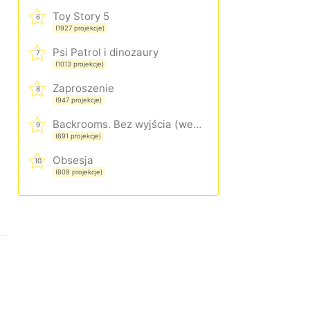
Toy Story 5
6
(1927 projekcje)
Psi Patrol i dinozaury
7
(1013 projekcje)
Zaproszenie
8
(947 projekcje)
Backrooms. Bez wyjścia (wersja rozszerzona)
9
(691 projekcje)
Obsesja
10
(609 projekcje)