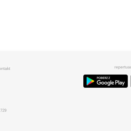
repertua
ontakt
2729