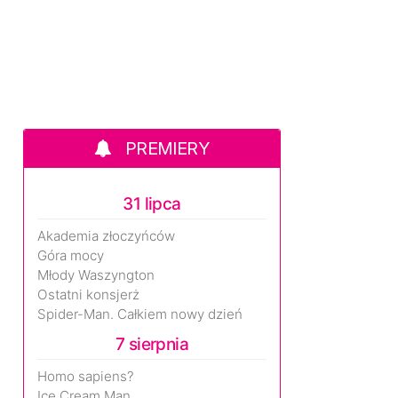
PREMIERY
31 lipca
Akademia złoczyńców
Góra mocy
Młody Waszyngton
Ostatni konsjerż
Spider-Man. Całkiem nowy dzień
7 sierpnia
Homo sapiens?
Ice Cream Man