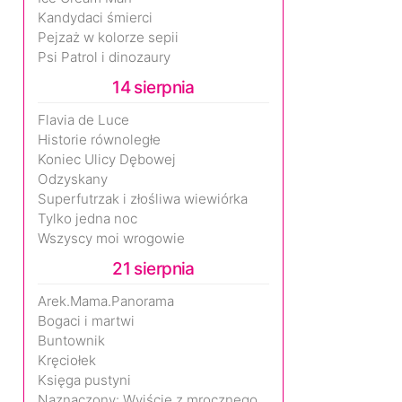
Kandydaci śmierci
Pejzaż w kolorze sepii
Psi Patrol i dinozaury
14 sierpnia
Flavia de Luce
Historie równoległe
Koniec Ulicy Dębowej
Odzyskany
Superfutrzak i złośliwa wiewiórka
Tylko jedna noc
Wszyscy moi wrogowie
21 sierpnia
Arek.Mama.Panorama
Bogaci i martwi
Buntownik
Kręciołek
Księga pustyni
Naznaczony: Wyjście z mrocznego wymiaru