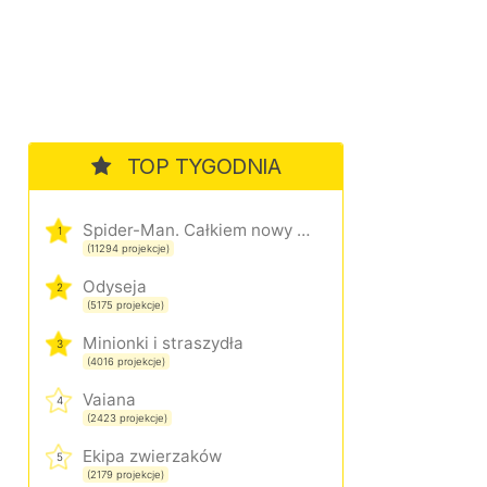
TOP TYGODNIA
Spider-Man. Całkiem nowy dzień
1
(11294 projekcje)
Odyseja
2
(5175 projekcje)
Minionki i straszydła
3
(4016 projekcje)
Vaiana
4
(2423 projekcje)
Ekipa zwierzaków
5
(2179 projekcje)