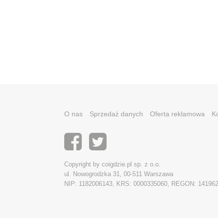
O nas
Sprzedaż danych
Oferta reklamowa
K
Copyright by coigdzie.pl sp. z o.o.
ul. Nowogrodzka 31, 00-511 Warszawa
NIP: 1182006143, KRS: 0000335060, REGON: 14196