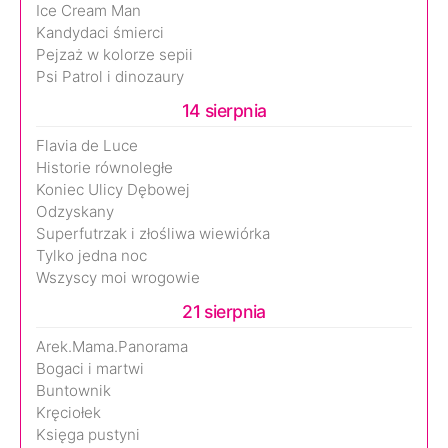
Ice Cream Man
Kandydaci śmierci
Pejzaż w kolorze sepii
Psi Patrol i dinozaury
14 sierpnia
Flavia de Luce
Historie równoległe
Koniec Ulicy Dębowej
Odzyskany
Superfutrzak i złośliwa wiewiórka
Tylko jedna noc
Wszyscy moi wrogowie
21 sierpnia
Arek.Mama.Panorama
Bogaci i martwi
Buntownik
Kręciołek
Księga pustyni