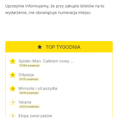
Uprzejmie informujemy, że przy zakupie biletów na to
wydarzenie, nie obowiązuje numeracja miejsc.
TOP TYGODNIA
Spider-Man. Całkiem nowy dzień
1
(11294 projekcje)
Odyseja
2
(5175 projekcje)
Minionki i straszydła
3
(4016 projekcje)
Vaiana
4
(2423 projekcje)
Ekipa zwierzaków
5