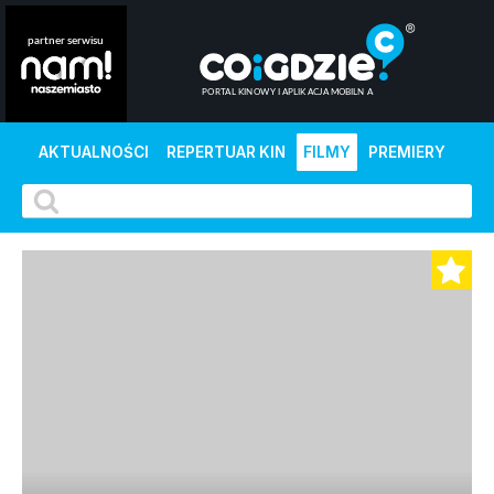
AKTUALNOŚCI
REPERTUAR KIN
FILMY
PREMIERY