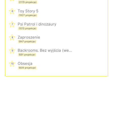
(2179 projekcje)
Toy Story 5
6
(1927 projekcje)
Psi Patrol i dinozaury
7
(1013 projekcje)
Zaproszenie
8
(947 projekcje)
Backrooms. Bez wyjścia (wersja rozszerzona)
9
(691 projekcje)
Obsesja
10
(609 projekcje)