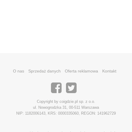
O nas
Sprzedaż danych
Oferta reklamowa
Kontakt
Copyright by coigdzie.pl sp. z o.o.
ul. Nowogrodzka 31, 00-511 Warszawa
NIP: 1182006143, KRS: 0000335060, REGON: 141962729