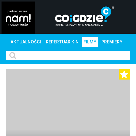
AKTUALNOŚCI
REPERTUAR KIN
FILMY
PREMIERY