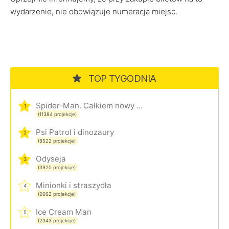
wydarzenie, nie obowiązuje numeracja miejsc.
TOP TYGODNIA
Spider-Man. Całkiem nowy dzień
1
(11384 projekcje)
Psi Patrol i dinozaury
2
(8522 projekcje)
Odyseja
3
(3920 projekcje)
Minionki i straszydła
4
(2662 projekcje)
Ice Cream Man
5
(2343 projekcje)