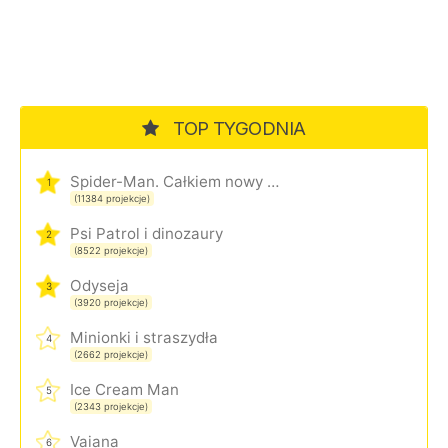
TOP TYGODNIA
Spider-Man. Całkiem nowy dzień
1
(11384 projekcje)
Psi Patrol i dinozaury
2
(8522 projekcje)
Odyseja
3
(3920 projekcje)
Minionki i straszydła
4
(2662 projekcje)
Ice Cream Man
5
(2343 projekcje)
Vaiana
6