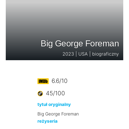
Big George Foreman
2023 | USA | biograficzny
6.6/10
45/100
tytuł oryginalny
Big George Foreman
reżyseria