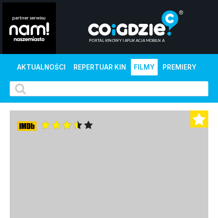
AKTUALNOŚCI
REPERTUAR KIN
FILMY
PREMIERY