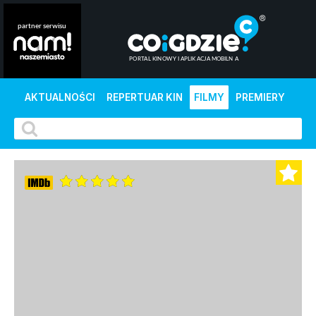
AKTUALNOŚCI
REPERTUAR KIN
FILMY
PREMIERY