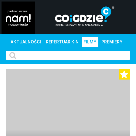
AKTUALNOŚCI
REPERTUAR KIN
FILMY
PREMIERY