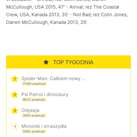
McCullough, USA 2015, 47' - Arrival; reż The Coastal
Crew, USA, Kanada 2013, 35' - Not Bad; reż Colin Jones,
Darren McCullough, Kanada 2013, 29'.
TOP TYGODNIA
Spider-Man. Całkiem nowy dzień
1
(11384 projekcje)
Psi Patrol i dinozaury
2
(8522 projekcje)
Odyseja
3
(3920 projekcje)
Minionki i straszydła
4
(2662 projekcje)