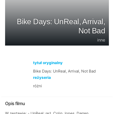
Bike Days: UnReal, Arrival,
Not Bad
inne
tytuł oryginalny
Bike Days: UnReal, Arrival, Not Bad
reżyseria
różni
Opis filmu
W zestawie: - UnReal; reż. Colin Jones, Darren