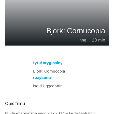
Bjork: Cornucopia
inne | 120 min
tytuł oryginalny
Bjork: Cornucopia
reżyseria
Ísold Uggadottir
Opis filmu
Multisensoryczne widowisko, które łączy teatralny