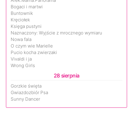
Arek.Mama.Panorama
Bogaci i martwi
Buntownik
Kręciołek
Księga pustyni
Naznaczony: Wyjście z mrocznego wymiaru
Nowa fala
O czym wie Marielle
Pucio kocha zwierzaki
Vivaldi i ja
Wrong Girls
28 sierpnia
Gorzkie święta
Gwiazdozbiór Psa
Sunny Dancer