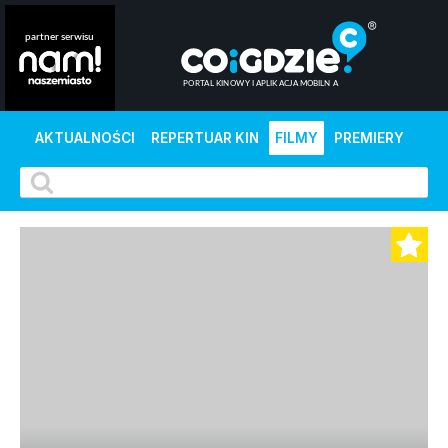
AKTUALNOŚCI
REPERTUAR KIN
FILMY
PREMIERY