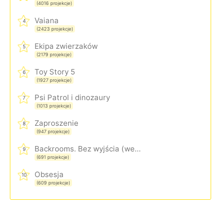
(4016 projekcje)
Vaiana
4
(2423 projekcje)
Ekipa zwierzaków
5
(2179 projekcje)
Toy Story 5
6
(1927 projekcje)
Psi Patrol i dinozaury
7
(1013 projekcje)
Zaproszenie
8
(947 projekcje)
Backrooms. Bez wyjścia (wersja rozszerzona)
9
(691 projekcje)
Obsesja
10
(609 projekcje)