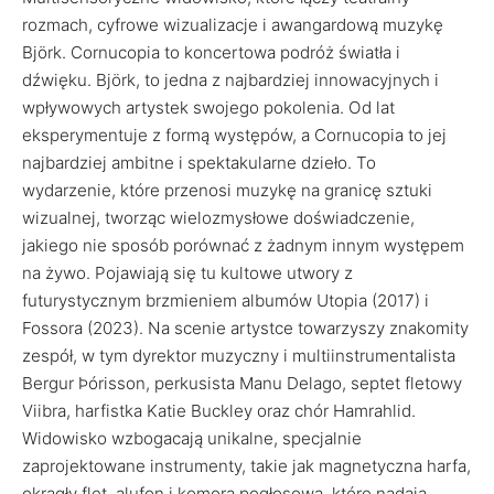
rozmach, cyfrowe wizualizacje i awangardową muzykę
Björk. Cornucopia to koncertowa podróż światła i
dźwięku. Björk, to jedna z najbardziej innowacyjnych i
wpływowych artystek swojego pokolenia. Od lat
eksperymentuje z formą występów, a Cornucopia to jej
najbardziej ambitne i spektakularne dzieło. To
wydarzenie, które przenosi muzykę na granicę sztuki
wizualnej, tworząc wielozmysłowe doświadczenie,
jakiego nie sposób porównać z żadnym innym występem
na żywo. Pojawiają się tu kultowe utwory z
futurystycznym brzmieniem albumów Utopia (2017) i
Fossora (2023). Na scenie artystce towarzyszy znakomity
zespół, w tym dyrektor muzyczny i multiinstrumentalista
Bergur Þórisson, perkusista Manu Delago, septet fletowy
Viibra, harfistka Katie Buckley oraz chór Hamrahlid.
Widowisko wzbogacają unikalne, specjalnie
zaprojektowane instrumenty, takie jak magnetyczna harfa,
okrągły flet, alufon i komora pogłosowa, które nadają