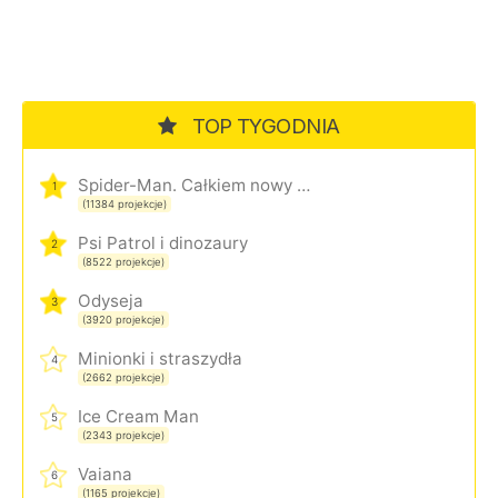
TOP TYGODNIA
Spider-Man. Całkiem nowy dzień
1
(11384 projekcje)
Psi Patrol i dinozaury
2
(8522 projekcje)
Odyseja
3
(3920 projekcje)
Minionki i straszydła
4
(2662 projekcje)
Ice Cream Man
5
(2343 projekcje)
Vaiana
6
(1165 projekcje)