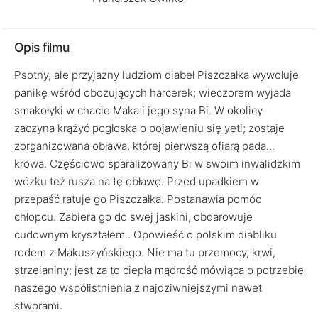
Opis filmu
Psotny, ale przyjazny ludziom diabeł Piszczałka wywołuje
panikę wśród obozujących harcerek; wieczorem wyjada
smakołyki w chacie Maka i jego syna Bi. W okolicy
zaczyna krążyć pogłoska o pojawieniu się yeti; zostaje
zorganizowana obława, której pierwszą ofiarą pada...
krowa. Częściowo sparaliżowany Bi w swoim inwalidzkim
wózku też rusza na tę obławę. Przed upadkiem w
przepaść ratuje go Piszczałka. Postanawia pomóc
chłopcu. Zabiera go do swej jaskini, obdarowuje
cudownym kryształem.. Opowieść o polskim diabliku
rodem z Makuszyńskiego. Nie ma tu przemocy, krwi,
strzelaniny; jest za to ciepła mądrość mówiąca o potrzebie
naszego współistnienia z najdziwniejszymi nawet
stworami.