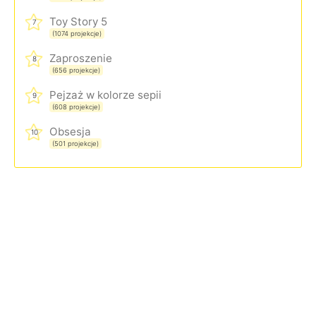
Toy Story 5
7
(1074 projekcje)
Zaproszenie
8
(656 projekcje)
Pejzaż w kolorze sepii
9
(608 projekcje)
Obsesja
10
(501 projekcje)