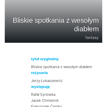
Bliskie spotkania z wesołym
diabłem
fantasy
tytuł oryginalny
Bliskie spotkania z wesołym diabłem
reżyseria
Jerzy Łukaszewicz
występują
Rafał Synówka
Jacek Chmielnik
Franciszek Ćwirko