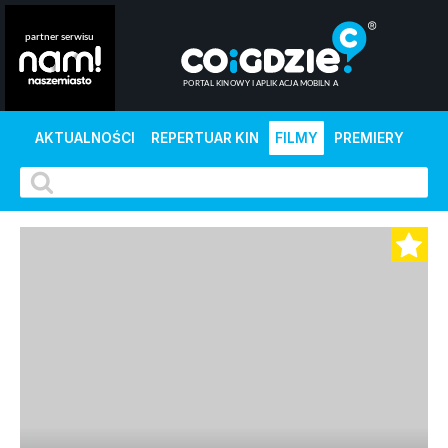
AKTUALNOŚCI
REPERTUAR KIN
FILMY
PREMIERY