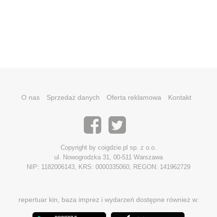
O nas
Sprzedaż danych
Oferta reklamowa
Kontakt
Copyright by coigdzie.pl sp. z o.o.
ul. Nowogrodzka 31, 00-511 Warszawa
NIP: 1182006143, KRS: 0000335060, REGON: 141962729
repertuar kin, baza imprez i wydarzeń dostępne również w: