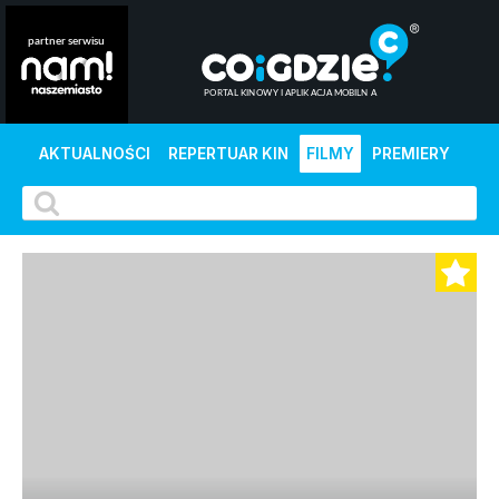
AKTUALNOŚCI
REPERTUAR KIN
FILMY
PREMIERY