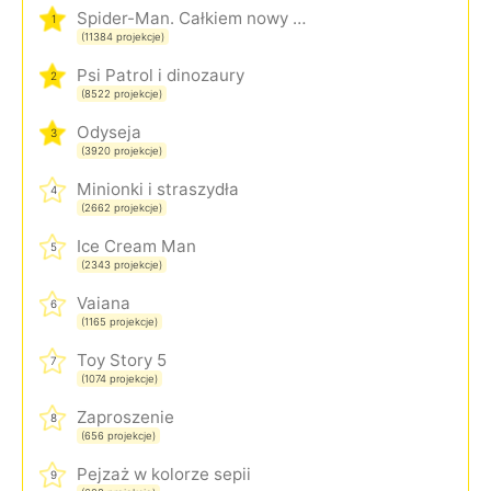
Spider-Man. Całkiem nowy dzień
1
(11384 projekcje)
Psi Patrol i dinozaury
2
(8522 projekcje)
Odyseja
3
(3920 projekcje)
Minionki i straszydła
4
(2662 projekcje)
Ice Cream Man
5
(2343 projekcje)
Vaiana
6
(1165 projekcje)
Toy Story 5
7
(1074 projekcje)
Zaproszenie
8
(656 projekcje)
Pejzaż w kolorze sepii
9