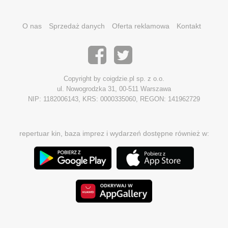
O nas
Sprzedaż danych
Oferta reklamowa
Kontakt
Copyright by coigdzie.pl sp. z o.o.
ul. Nowogrodzka 31, 00-511 Warszawa
NIP: 1182006143, KRS: 0000335060, REGON: 141962729
repertuar kin, baza imprez i wydarzeń dostępne również w: