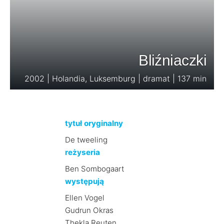
Bliźniaczki
2002 | Holandia, Luksemburg | dramat | 137 min
tytuł oryginalny
De tweeling
reżyseria
Ben Sombogaart
występują
Ellen Vogel
Gudrun Okras
Thekla Reuten