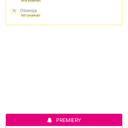
(608 projekcje)
Obsesja
10
(501 projekcje)
PREMIERY