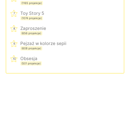
(1165 projekcje)
Toy Story 5
7
(1074 projekcje)
Zaproszenie
8
(656 projekcje)
Pejzaż w kolorze sepii
9
(608 projekcje)
Obsesja
10
(501 projekcje)