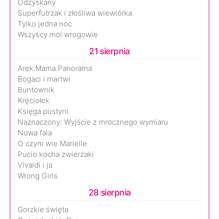
Odzyskany
Superfutrzak i złośliwa wiewiórka
Tylko jedna noc
Wszyscy moi wrogowie
21 sierpnia
Arek.Mama.Panorama
Bogaci i martwi
Buntownik
Kręciołek
Księga pustyni
Naznaczony: Wyjście z mrocznego wymiaru
Nowa fala
O czym wie Marielle
Pucio kocha zwierzaki
Vivaldi i ja
Wrong Girls
28 sierpnia
Gorzkie święta