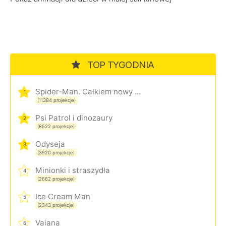
TOP TYGODNIA
Spider-Man. Całkiem nowy dzień
1
(11384 projekcje)
Psi Patrol i dinozaury
2
(8522 projekcje)
Odyseja
3
(3920 projekcje)
Minionki i straszydła
4
(2662 projekcje)
Ice Cream Man
5
(2343 projekcje)
Vaiana
6