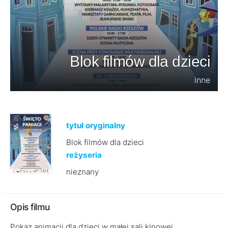
Blok filmów dla dzieci
inne
tytuł oryginalny
Blok filmów dla dzieci
reżyseria
nieznany
Opis filmu
Pokaz animacji dla dzieci w małej sali kinowej