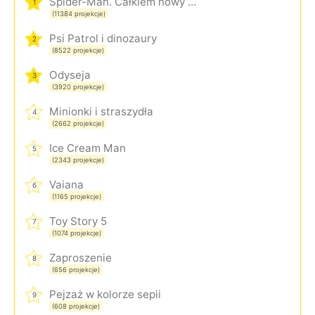
Spider-Man. Całkiem nowy dzień
1
(11384 projekcje)
Psi Patrol i dinozaury
2
(8522 projekcje)
Odyseja
3
(3920 projekcje)
Minionki i straszydła
4
(2662 projekcje)
Ice Cream Man
5
(2343 projekcje)
Vaiana
6
(1165 projekcje)
Toy Story 5
7
(1074 projekcje)
Zaproszenie
8
(656 projekcje)
Pejzaż w kolorze sepii
9
(608 projekcje)