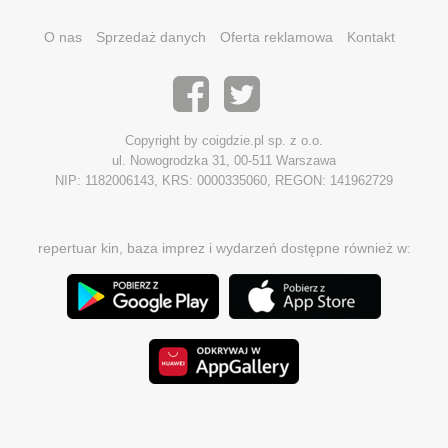
O nas
Sprzedaż danych
Oferta reklamowa
Kontakt
Copyright by coigdzie.pl sp. z o.o.
ul. Nowogrodzka 31, 00-511 Warszawa
NIP: 1182006143, KRS: 0000335060, REGON: 141962729
repertuar kin, baza imprez i wydarzeń dostępne również w: