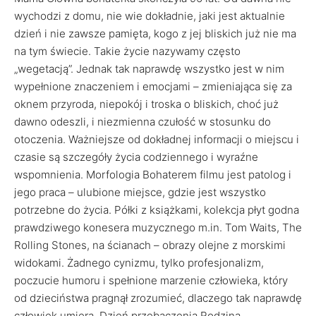
wychodzi z domu, nie wie dokładnie, jaki jest aktualnie
dzień i nie zawsze pamięta, kogo z jej bliskich już nie ma
na tym świecie. Takie życie nazywamy często
„wegetacją”. Jednak tak naprawdę wszystko jest w nim
wypełnione znaczeniem i emocjami – zmieniająca się za
oknem przyroda, niepokój i troska o bliskich, choć już
dawno odeszli, i niezmienna czułość w stosunku do
otoczenia. Ważniejsze od dokładnej informacji o miejscu i
czasie są szczegóły życia codziennego i wyraźne
wspomnienia. Morfologia Bohaterem filmu jest patolog i
jego praca – ulubione miejsce, gdzie jest wszystko
potrzebne do życia. Półki z książkami, kolekcja płyt godna
prawdziwego konesera muzycznego m.in. Tom Waits, The
Rolling Stones, na ścianach – obrazy olejne z morskimi
widokami. Żadnego cynizmu, tylko profesjonalizm,
poczucie humoru i spełnione marzenie człowieka, który
od dzieciństwa pragnął zrozumieć, dlaczego tak naprawdę
człowiek umiera. Dzień przebaczenia Rodzina