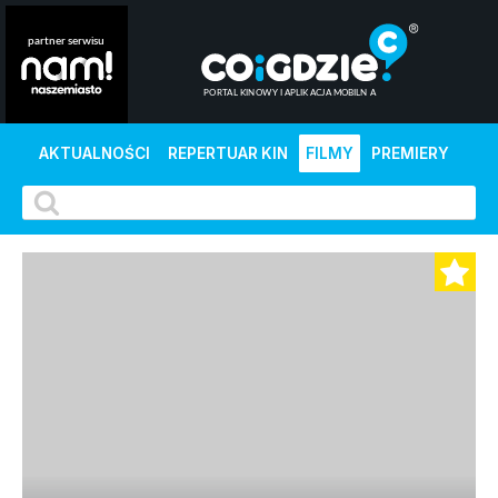
AKTUALNOŚCI
REPERTUAR KIN
FILMY
PREMIERY