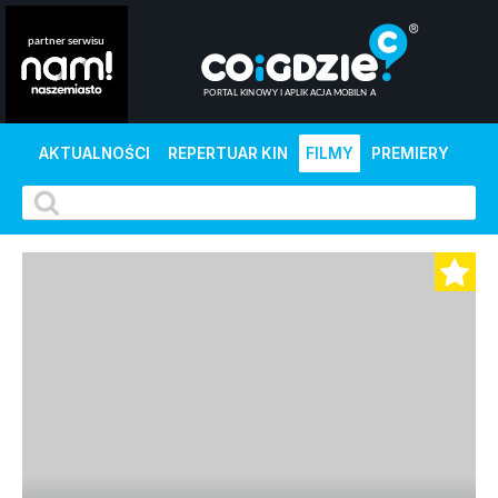
AKTUALNOŚCI
REPERTUAR KIN
FILMY
PREMIERY