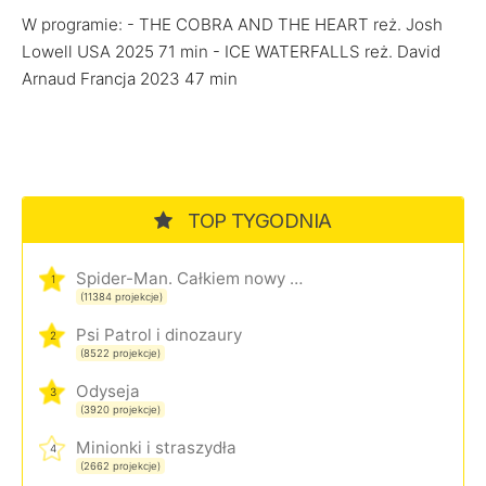
W programie: - THE COBRA AND THE HEART reż. Josh
Lowell USA 2025 71 min - ICE WATERFALLS reż. David
Arnaud Francja 2023 47 min
TOP TYGODNIA
Spider-Man. Całkiem nowy dzień
1
(11384 projekcje)
Psi Patrol i dinozaury
2
(8522 projekcje)
Odyseja
3
(3920 projekcje)
Minionki i straszydła
4
(2662 projekcje)