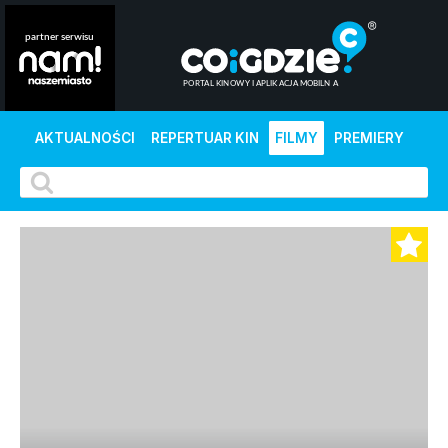
AKTUALNOŚCI
REPERTUAR KIN
FILMY
PREMIERY