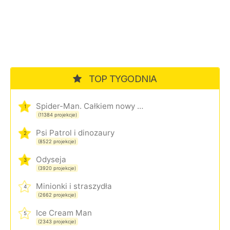
TOP TYGODNIA
Spider-Man. Całkiem nowy dzień
1
(11384 projekcje)
Psi Patrol i dinozaury
2
(8522 projekcje)
Odyseja
3
(3920 projekcje)
Minionki i straszydła
4
(2662 projekcje)
Ice Cream Man
5
(2343 projekcje)