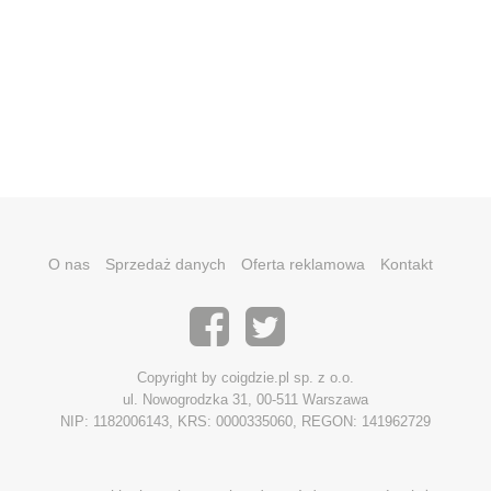
O nas
Sprzedaż danych
Oferta reklamowa
Kontakt
Copyright by coigdzie.pl sp. z o.o.
ul. Nowogrodzka 31, 00-511 Warszawa
NIP: 1182006143, KRS: 0000335060, REGON: 141962729