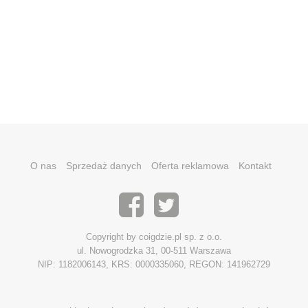
O nas
Sprzedaż danych
Oferta reklamowa
Kontakt
Copyright by coigdzie.pl sp. z o.o.
ul. Nowogrodzka 31, 00-511 Warszawa
NIP: 1182006143, KRS: 0000335060, REGON: 141962729