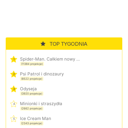
TOP TYGODNIA
Spider-Man. Całkiem nowy dzień
1
(11384 projekcje)
Psi Patrol i dinozaury
2
(8522 projekcje)
Odyseja
3
(3920 projekcje)
Minionki i straszydła
4
(2662 projekcje)
Ice Cream Man
5
(2343 projekcje)