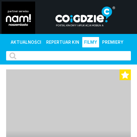
AKTUALNOŚCI
REPERTUAR KIN
FILMY
PREMIERY