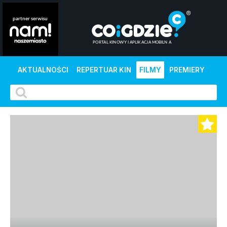
AKTUALNOŚCI
REPERTUAR KIN
FILMY
PREMIERY