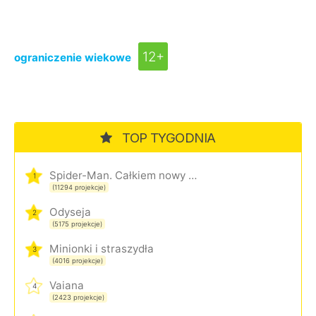
12+
ograniczenie wiekowe
TOP TYGODNIA
Spider-Man. Całkiem nowy dzień
1
(11294 projekcje)
Odyseja
2
(5175 projekcje)
Minionki i straszydła
3
(4016 projekcje)
Vaiana
4
(2423 projekcje)