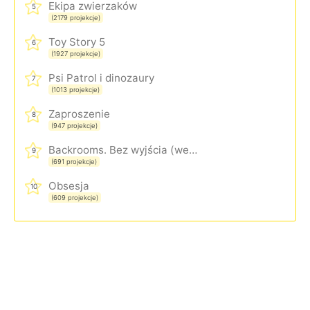
Ekipa zwierzaków
5
(2179 projekcje)
Toy Story 5
6
(1927 projekcje)
Psi Patrol i dinozaury
7
(1013 projekcje)
Zaproszenie
8
(947 projekcje)
Backrooms. Bez wyjścia (wersja rozszerzona)
9
(691 projekcje)
Obsesja
10
(609 projekcje)