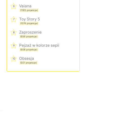
Vaiana
6
(1165 projekcje)
Toy Story 5
7
(1074 projekcje)
Zaproszenie
8
(656 projekcje)
Pejzaż w kolorze sepii
9
(608 projekcje)
Obsesja
10
(501 projekcje)