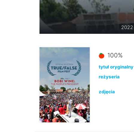
2022 
100%
tytuł oryginalny
reżyseria
zdjęcia