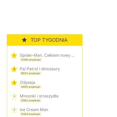
TOP TYGODNIA
Spider-Man. Całkiem nowy dzień
1
(11384 projekcje)
Psi Patrol i dinozaury
2
(8522 projekcje)
Odyseja
3
(3920 projekcje)
Minionki i straszydła
4
(2662 projekcje)
Ice Cream Man
5
(2343 projekcje)