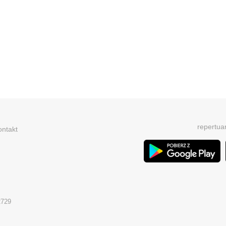
repertua
ontakt
2729