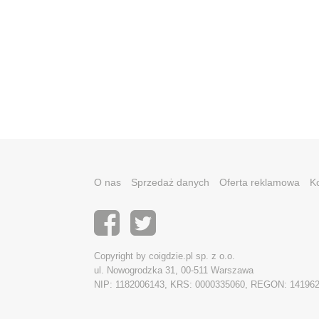
O nas
Sprzedaż danych
Oferta reklamowa
K
Copyright by coigdzie.pl sp. z o.o.
ul. Nowogrodzka 31, 00-511 Warszawa
NIP: 1182006143, KRS: 0000335060, REGON: 14196