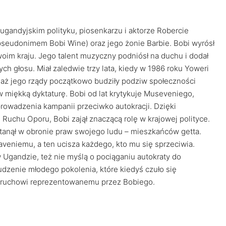
gandyjskim polityku, piosenkarzu i aktorze Robercie
eudonimem Bobi Wine) oraz jego żonie Barbie. Bobi wyrósł
im kraju. Jego talent muzyczny podniósł na duchu i dodał
h głosu. Miał zaledwie trzy lata, kiedy w 1986 roku Yoweri
aż jego rządy początkowo budziły podziw społeczności
w miękką dyktaturę. Bobi od lat krytykuje Museveniego,
rowadzenia kampanii przeciwko autokracji. Dzięki
 Ruchu Oporu, Bobi zajął znaczącą rolę w krajowej polityce.
stanął w obronie praw swojego ludu – mieszkańców getta.
veniemu, a ten ucisza każdego, kto mu się sprzeciwia.
 Ugandzie, też nie myślą o pociąganiu autokraty do
dzenie młodego pokolenia, które kiedyś czuło się
ki ruchowi reprezentowanemu przez Bobiego.