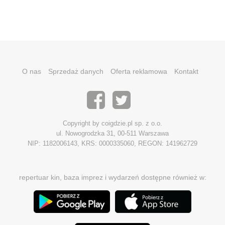
O nas
Sprzedaż danych
Oferta reklamowa
Kontakt
Copyright by coigdzie.pl sp. z o.o.
ul. Nowogrodzka 31, 00-511 Warszawa
NIP: 1182006143, KRS: 0000335060, REGON: 141962729
repertuar kin, baza imprez i wydarzeń dostępne również w: