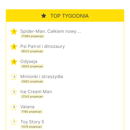
TOP TYGODNIA
Spider-Man. Całkiem nowy dzień
1
(11384 projekcje)
Psi Patrol i dinozaury
2
(8522 projekcje)
Odyseja
3
(3920 projekcje)
Minionki i straszydła
4
(2662 projekcje)
Ice Cream Man
5
(2343 projekcje)
Vaiana
6
(1165 projekcje)
Toy Story 5
7
(1074 projekcje)