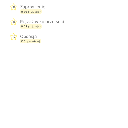
Zaproszenie
8
(656 projekcje)
Pejzaż w kolorze sepii
9
(608 projekcje)
Obsesja
10
(501 projekcje)