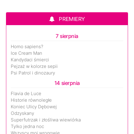
PREMIERY
7 sierpnia
Homo sapiens?
Ice Cream Man
Kandydaci śmierci
Pejzaż w kolorze sepii
Psi Patrol i dinozaury
14 sierpnia
Flavia de Luce
Historie równoległe
Koniec Ulicy Dębowej
Odzyskany
Superfutrzak i złośliwa wiewiórka
Tylko jedna noc
Wszyscy moi wrogowie