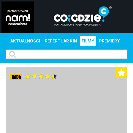
AKTUALNOŚCI
REPERTUAR KIN
FILMY
PREMIERY