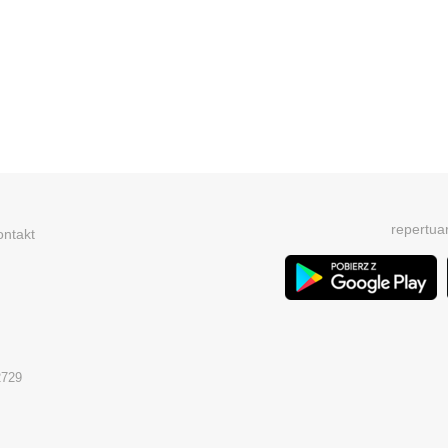
repertua
ontakt
2729