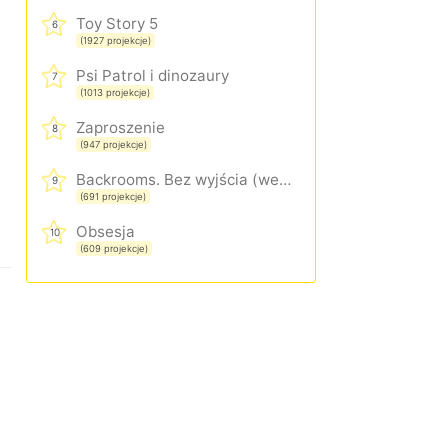
Toy Story 5
6
(1927 projekcje)
Psi Patrol i dinozaury
7
(1013 projekcje)
Zaproszenie
8
(947 projekcje)
Backrooms. Bez wyjścia (wersja rozszerzona)
9
(691 projekcje)
Obsesja
10
(609 projekcje)