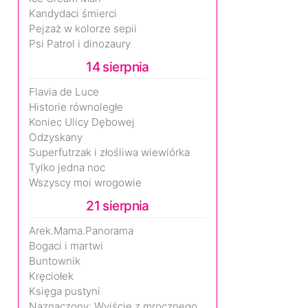
Kandydaci śmierci
Pejzaż w kolorze sepii
Psi Patrol i dinozaury
14 sierpnia
Flavia de Luce
Historie równoległe
Koniec Ulicy Dębowej
Odzyskany
Superfutrzak i złośliwa wiewiórka
Tylko jedna noc
Wszyscy moi wrogowie
21 sierpnia
Arek.Mama.Panorama
Bogaci i martwi
Buntownik
Kręciołek
Księga pustyni
Naznaczony: Wyjście z mrocznego wymiaru