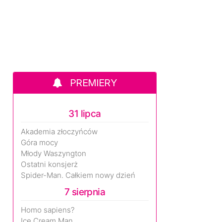
PREMIERY
31 lipca
Akademia złoczyńców
Góra mocy
Młody Waszyngton
Ostatni konsjerż
Spider-Man. Całkiem nowy dzień
7 sierpnia
Homo sapiens?
Ice Cream Man