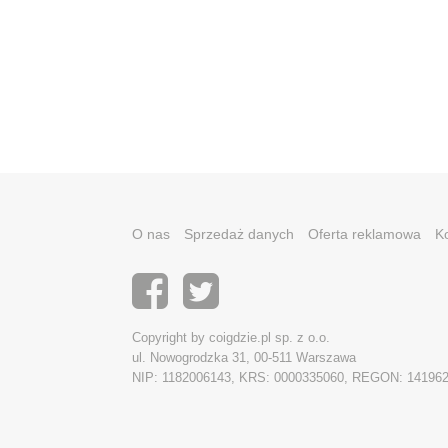
O nas
Sprzedaż danych
Oferta reklamowa
K
Copyright by coigdzie.pl sp. z o.o.
ul. Nowogrodzka 31, 00-511 Warszawa
NIP: 1182006143, KRS: 0000335060, REGON: 14196