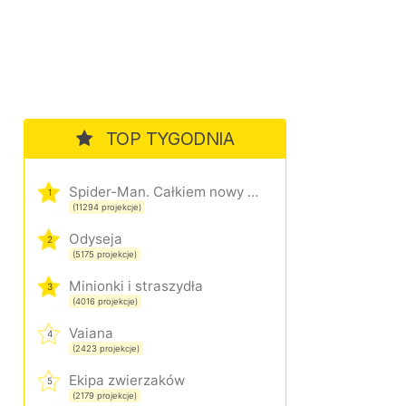
TOP TYGODNIA
Spider-Man. Całkiem nowy dzień
1
(11294 projekcje)
Odyseja
2
(5175 projekcje)
Minionki i straszydła
3
(4016 projekcje)
Vaiana
4
(2423 projekcje)
Ekipa zwierzaków
5
(2179 projekcje)