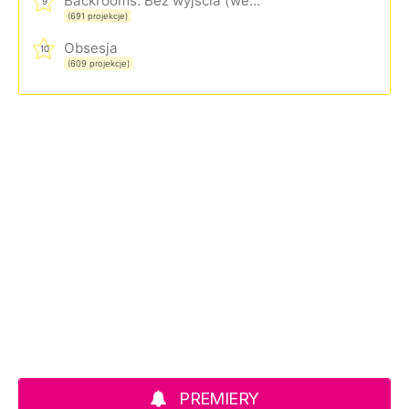
Backrooms. Bez wyjścia (wersja rozszerzona)
9
(691 projekcje)
Obsesja
10
(609 projekcje)
PREMIERY