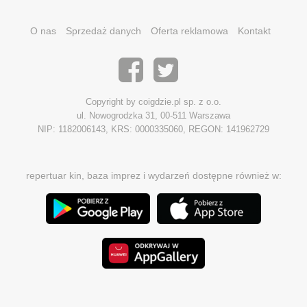
O nas
Sprzedaż danych
Oferta reklamowa
Kontakt
Copyright by coigdzie.pl sp. z o.o.
ul. Nowogrodzka 31, 00-511 Warszawa
NIP: 1182006143, KRS: 0000335060, REGON: 141962729
repertuar kin, baza imprez i wydarzeń dostępne również w: