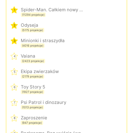
Spider-Man. Całkiem nowy dzień
1
(11294 projekcje)
Odyseja
2
(5175 projekcje)
Minionki i straszydła
3
(4016 projekcje)
Vaiana
4
(2423 projekcje)
Ekipa zwierzaków
5
(2179 projekcje)
Toy Story 5
6
(1927 projekcje)
Psi Patrol i dinozaury
7
(1013 projekcje)
Zaproszenie
8
(947 projekcje)