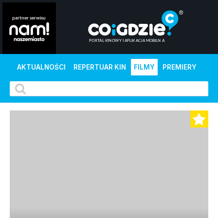
AKTUALNOŚCI
REPERTUAR KIN
FILMY
PREMIERY