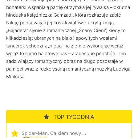
bohaterki wspaniałą partię otrzymała jej rywalka – okrutna
hinduska księżniczka Gamzatti, która rozkazuje zabić
Nikiję podsuwając jej kosz kwiatów z ukrytą żmiją.
„Bajadera” słynie z romantycznej „Sceny Cieni”, kiedy to
kilkadziesiąt ubranych na biało i spowitych woalami
tancerek schodzi z „nieba” na ziemię wykonując wciąż i
wciąż to samo baletowe pas – arabesque penchée. Ten
zadziwiający romantyczny obraz na długo pozostaje w
pamięci wraz z rozkołysaną romantyczną muzyką Ludviga
Minkusa.
TOP TYGODNIA
Spider-Man. Całkiem nowy dzień
1