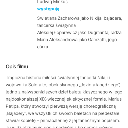
Ludwig Minkus
występują
Swietłana Zacharowa jako Nikija, bajadera,
tancerka świątynna
Aleksiej Łoparewicz jako Dugmanta, radża
Maria Aleksandrowa jako Gamzatti, jego
córka
Opis filmu
Tragiczna historia miłości świątynnej tancerki Nikiji i
wojownika Solora to, obok słynnego „Jeziora łabędziego”,
jedno z najwspanialszych dzieł baletu klasycznego w jego
najdoskonalszej XIX-wiecznej eklektycznej formie. Marius
Petipa, który stworzył pierwszą wersję choreograficzną
„Bajadery”, we wszystkich swoich baletach na piedestale
stawiał kobietę – primabalerinę z jej tanecznym popisem.
Tu widz otrzymuje popis podwójny, bo oprócz głównej