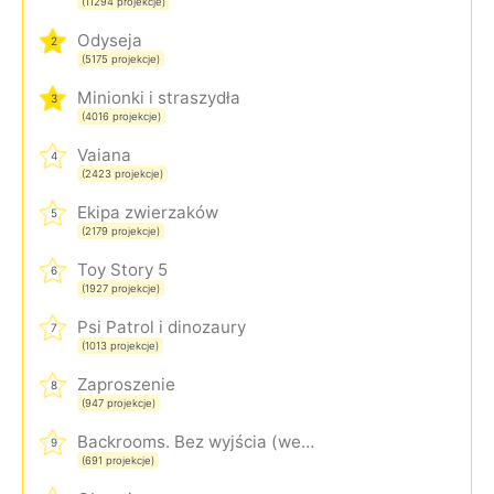
(11294 projekcje)
Odyseja
2
(5175 projekcje)
Minionki i straszydła
3
(4016 projekcje)
Vaiana
4
(2423 projekcje)
Ekipa zwierzaków
5
(2179 projekcje)
Toy Story 5
6
(1927 projekcje)
Psi Patrol i dinozaury
7
(1013 projekcje)
Zaproszenie
8
(947 projekcje)
Backrooms. Bez wyjścia (wersja rozszerzona)
9
(691 projekcje)