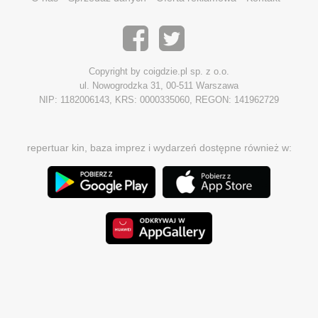
Copyright by coigdzie.pl sp. z o.o.
ul. Nowogrodzka 31, 00-511 Warszawa
NIP: 1182006143, KRS: 0000335060, REGON: 141962729
repertuar kin, baza imprez i wydarzeń dostępne również w: