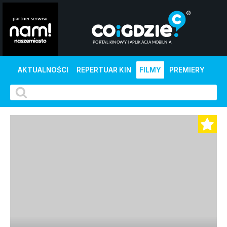
AKTUALNOŚCI
REPERTUAR KIN
FILMY
PREMIERY