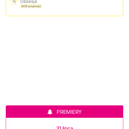
Obsesja
10
(609 projekcje)
PREMIERY
31 lipca