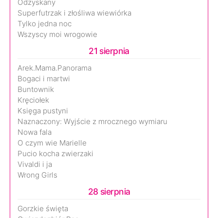
Odzyskany
Superfutrzak i złośliwa wiewiórka
Tylko jedna noc
Wszyscy moi wrogowie
21 sierpnia
Arek.Mama.Panorama
Bogaci i martwi
Buntownik
Kręciołek
Księga pustyni
Naznaczony: Wyjście z mrocznego wymiaru
Nowa fala
O czym wie Marielle
Pucio kocha zwierzaki
Vivaldi i ja
Wrong Girls
28 sierpnia
Gorzkie święta