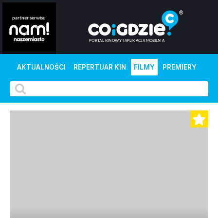
AKTUALNOŚCI
REPERTUAR KIN
FILMY
PREMIERY