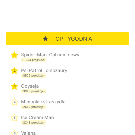
TOP TYGODNIA
Spider-Man. Całkiem nowy dzień
1
(11384 projekcje)
Psi Patrol i dinozaury
2
(8522 projekcje)
Odyseja
3
(3920 projekcje)
Minionki i straszydła
4
(2662 projekcje)
Ice Cream Man
5
(2343 projekcje)
Vaiana
6