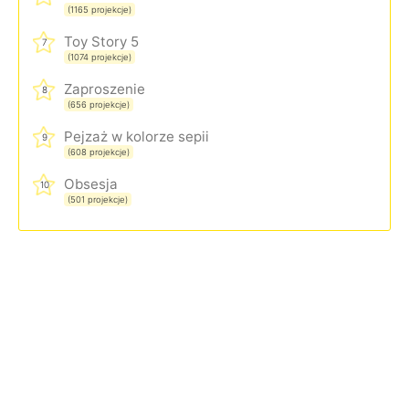
(1165 projekcje)
Toy Story 5
7
(1074 projekcje)
Zaproszenie
8
(656 projekcje)
Pejzaż w kolorze sepii
9
(608 projekcje)
Obsesja
10
(501 projekcje)