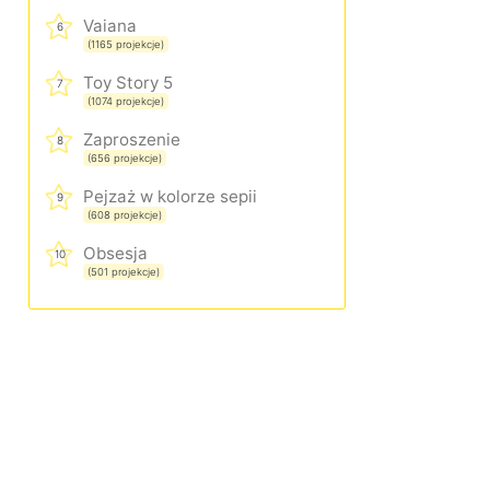
Vaiana
6
(1165 projekcje)
Toy Story 5
7
(1074 projekcje)
Zaproszenie
8
(656 projekcje)
Pejzaż w kolorze sepii
9
(608 projekcje)
Obsesja
10
(501 projekcje)