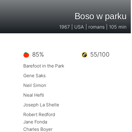
Boso w parku
1967 | USA | romans | 105 min
85%
55/100
Barefoot in the Park
Gene Saks
Neil Simon
Neal Hefti
Joseph La Shelle
Robert Redford
Jane Fonda
Charles Boyer