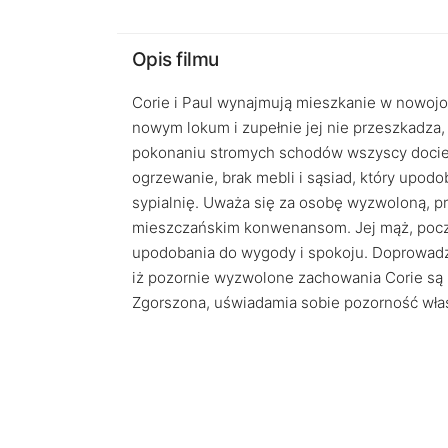
Opis filmu
Corie i Paul wynajmują mieszkanie w nowojor
nowym lokum i zupełnie jej nie przeszkadza, 
pokonaniu stromych schodów wszyscy dociera
ogrzewanie, brak mebli i sąsiad, który upod
sypialnię. Uważa się za osobę wyzwoloną, pr
mieszczańskim konwenansom. Jej mąż, począ
upodobania do wygody i spokoju. Doprowadza
iż pozornie wyzwolone zachowania Corie są 
Zgorszona, uświadamia sobie pozorność wł