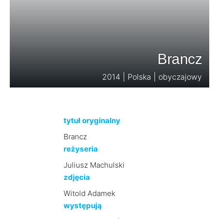
Brancz
2014 | Polska | obyczajowy
tytuł oryginalny
Brancz
reżyseria
Juliusz Machulski
zdjęcia
Witold Adamek
występują