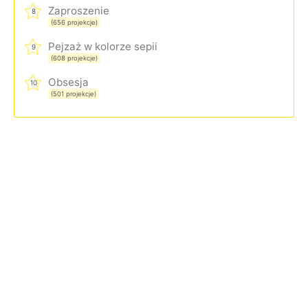
Zaproszenie
8
(656 projekcje)
Pejzaż w kolorze sepii
9
(608 projekcje)
Obsesja
10
(501 projekcje)