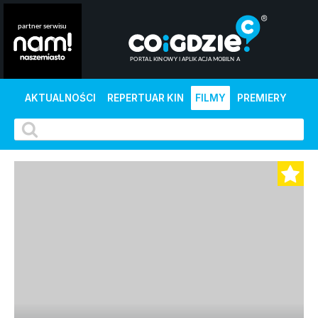
AKTUALNOŚCI
REPERTUAR KIN
FILMY
PREMIERY