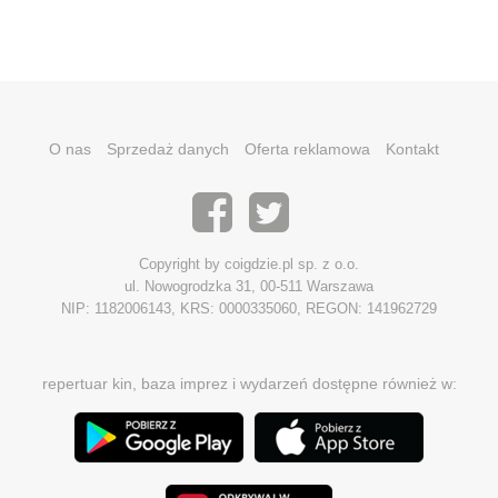
O nas
Sprzedaż danych
Oferta reklamowa
Kontakt
Copyright by coigdzie.pl sp. z o.o.
ul. Nowogrodzka 31, 00-511 Warszawa
NIP: 1182006143, KRS: 0000335060, REGON: 141962729
repertuar kin, baza imprez i wydarzeń dostępne również w: