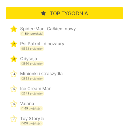
TOP TYGODNIA
Spider-Man. Całkiem nowy dzień
1
(11384 projekcje)
Psi Patrol i dinozaury
2
(8522 projekcje)
Odyseja
3
(3920 projekcje)
Minionki i straszydła
4
(2662 projekcje)
Ice Cream Man
5
(2343 projekcje)
Vaiana
6
(1165 projekcje)
Toy Story 5
7
(1074 projekcje)