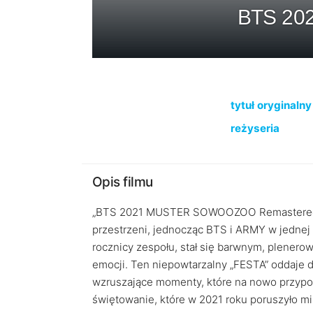
BTS 202
tytuł oryginalny
reżyseria
Opis filmu
„BTS 2021 MUSTER SOWOOZOO Remastered” to 
przestrzeni, jednocząc BTS i ARMY w jednej w
rocznicy zespołu, stał się barwnym, plener
emocji. Ten niepowtarzalny „FESTA” oddaje
wzruszające momenty, które na nowo przypomi
świętowanie, które w 2021 roku poruszyło mil