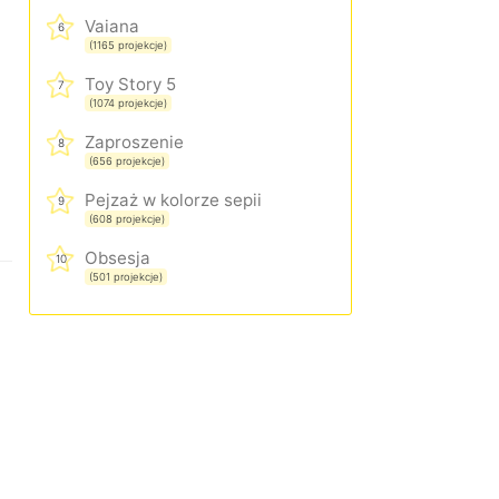
Vaiana
6
(1165 projekcje)
Toy Story 5
7
(1074 projekcje)
Zaproszenie
8
(656 projekcje)
Pejzaż w kolorze sepii
9
(608 projekcje)
Obsesja
10
(501 projekcje)