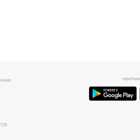
repertua
ontakt
2729