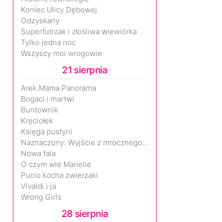
Koniec Ulicy Dębowej
Odzyskany
Superfutrzak i złośliwa wiewiórka
Tylko jedna noc
Wszyscy moi wrogowie
21 sierpnia
Arek.Mama.Panorama
Bogaci i martwi
Buntownik
Kręciołek
Księga pustyni
Naznaczony: Wyjście z mrocznego wymiaru
Nowa fala
O czym wie Marielle
Pucio kocha zwierzaki
Vivaldi i ja
Wrong Girls
28 sierpnia