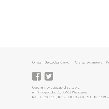
O nas
Sprzedaż danych
Oferta reklamowa
K
Copyright by coigdzie.pl sp. z o.o.
ul. Nowogrodzka 31, 00-511 Warszawa
NIP: 1182006143, KRS: 0000335060, REGON: 14196