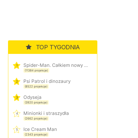
TOP TYGODNIA
Spider-Man. Całkiem nowy dzień
1
(11384 projekcje)
Psi Patrol i dinozaury
2
(8522 projekcje)
Odyseja
3
(3920 projekcje)
Minionki i straszydła
4
(2662 projekcje)
Ice Cream Man
5
(2343 projekcje)