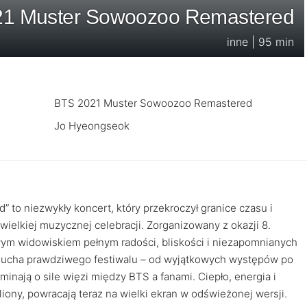
1 Muster Sowoozoo Remastered
inne | 95 min
BTS 2021 Muster Sowoozoo Remastered
Jo Hyeongseok
niezwykły koncert, który przekroczył granice czasu i
ielkiej muzycznej celebracji. Zorganizowany z okazji 8.
owym widowiskiem pełnym radości, bliskości i niezapomnianych
 ducha prawdziwego festiwalu – od wyjątkowych występów po
nają o sile więzi między BTS a fanami. Ciepło, energia i
iony, powracają teraz na wielki ekran w odświeżonej wersji.