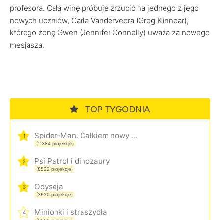
profesora. Całą winę próbuje zrzucić na jednego z jego
nowych uczniów, Carla Vanderveera (Greg Kinnear),
którego żonę Gwen (Jennifer Connelly) uważa za nowego
mesjasza.
TOP TYGODNIA
Spider-Man. Całkiem nowy dzień
1
(11384 projekcje)
Psi Patrol i dinozaury
2
(8522 projekcje)
Odyseja
3
(3920 projekcje)
Minionki i straszydła
4