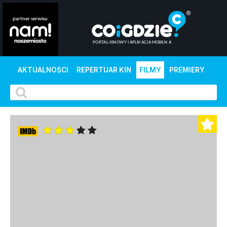
AKTUALNOŚCI
REPERTUAR KIN
FILMY
PREMIERY