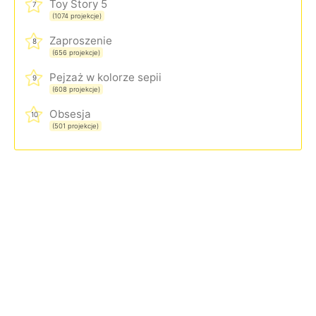
Toy Story 5
7
(1074 projekcje)
Zaproszenie
8
(656 projekcje)
Pejzaż w kolorze sepii
9
(608 projekcje)
Obsesja
10
(501 projekcje)