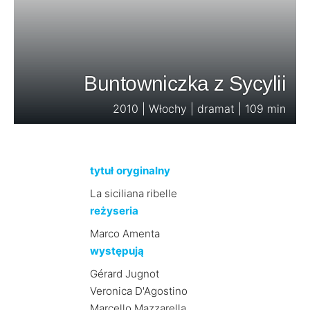
Buntowniczka z Sycylii
2010 | Włochy | dramat | 109 min
tytuł oryginalny
La siciliana ribelle
reżyseria
Marco Amenta
występują
Gérard Jugnot
Veronica D'Agostino
Marcello Mazzarella