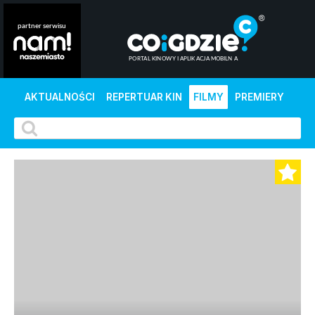
AKTUALNOŚCI
REPERTUAR KIN
FILMY
PREMIERY