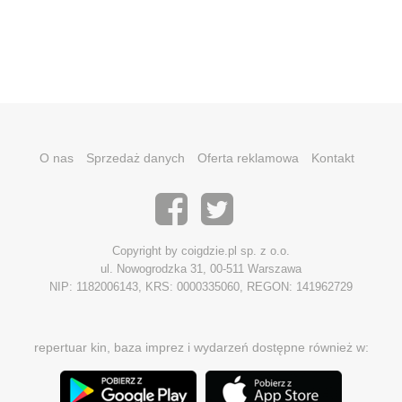
O nas
Sprzedaż danych
Oferta reklamowa
Kontakt
Copyright by coigdzie.pl sp. z o.o.
ul. Nowogrodzka 31, 00-511 Warszawa
NIP: 1182006143, KRS: 0000335060, REGON: 141962729
repertuar kin, baza imprez i wydarzeń dostępne również w: