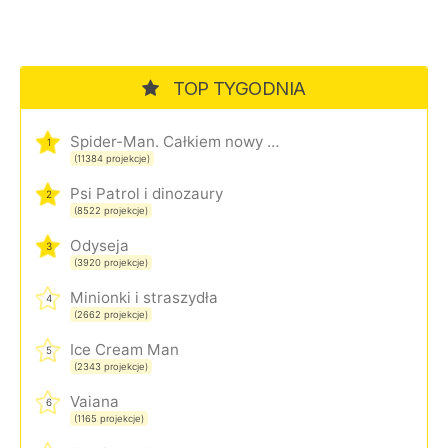
TOP TYGODNIA
Spider-Man. Całkiem nowy dzień
1
(11384 projekcje)
Psi Patrol i dinozaury
2
(8522 projekcje)
Odyseja
3
(3920 projekcje)
Minionki i straszydła
4
(2662 projekcje)
Ice Cream Man
5
(2343 projekcje)
Vaiana
6
(1165 projekcje)