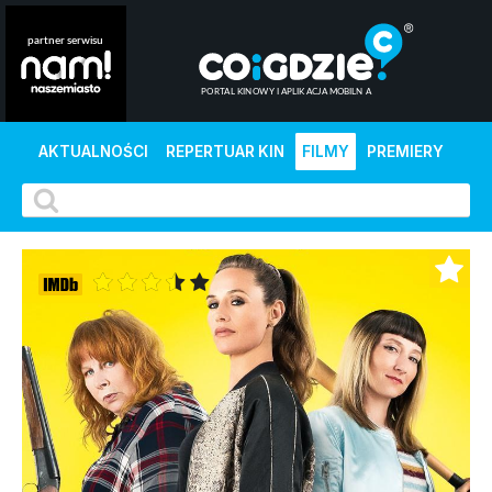
AKTUALNOŚCI
REPERTUAR KIN
FILMY
PREMIERY