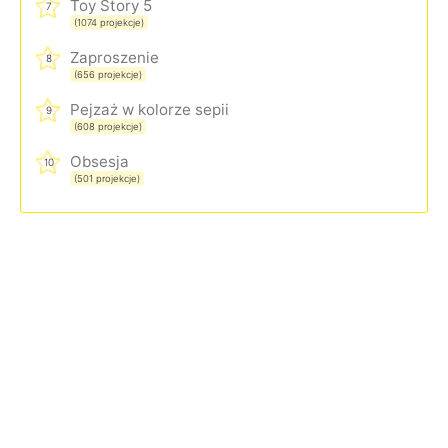
Toy Story 5
7
(1074 projekcje)
Zaproszenie
8
(656 projekcje)
Pejzaż w kolorze sepii
9
(608 projekcje)
Obsesja
10
(501 projekcje)