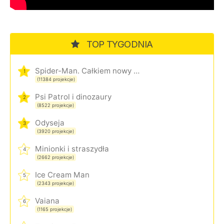
TOP TYGODNIA
Spider-Man. Całkiem nowy dzień
1
(11384 projekcje)
Psi Patrol i dinozaury
2
(8522 projekcje)
Odyseja
3
(3920 projekcje)
Minionki i straszydła
4
(2662 projekcje)
Ice Cream Man
5
(2343 projekcje)
Vaiana
6
(1165 projekcje)