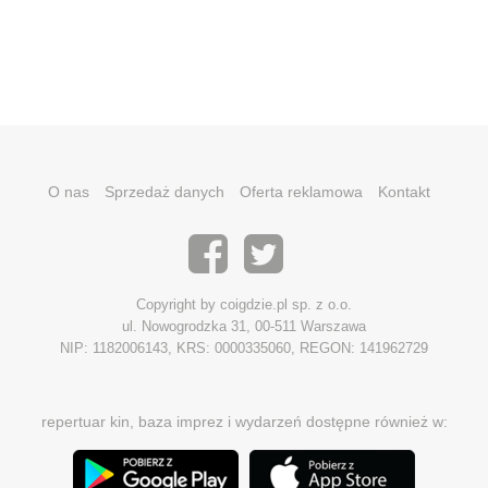
O nas
Sprzedaż danych
Oferta reklamowa
Kontakt
Copyright by coigdzie.pl sp. z o.o.
ul. Nowogrodzka 31, 00-511 Warszawa
NIP: 1182006143, KRS: 0000335060, REGON: 141962729
repertuar kin, baza imprez i wydarzeń dostępne również w: