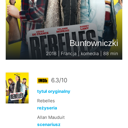
Buntowniczki
2018 | Francja | komedia | 88 min
6.3/10
tytuł oryginalny
Rebelles
reżyseria
Allan Mauduit
scenariusz