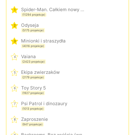
Spider-Man. Całkiem nowy dzień
1
(11294 projekcje)
Odyseja
2
(5175 projekcje)
Minionki i straszydła
3
(4016 projekcje)
Vaiana
4
(2423 projekcje)
Ekipa zwierzaków
5
(2179 projekcje)
Toy Story 5
6
(1927 projekcje)
Psi Patrol i dinozaury
7
(1013 projekcje)
Zaproszenie
8
(947 projekcje)
Backrooms. Bez wyjścia (wersja rozszerzona)