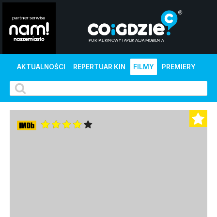
AKTUALNOŚCI
REPERTUAR KIN
FILMY
PREMIERY