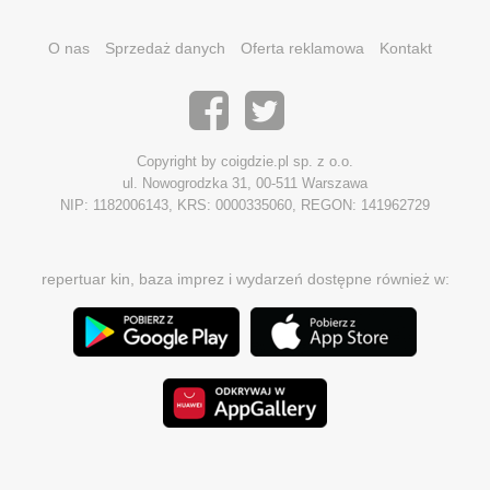
O nas
Sprzedaż danych
Oferta reklamowa
Kontakt
Copyright by coigdzie.pl sp. z o.o.
ul. Nowogrodzka 31, 00-511 Warszawa
NIP: 1182006143, KRS: 0000335060, REGON: 141962729
repertuar kin, baza imprez i wydarzeń dostępne również w: